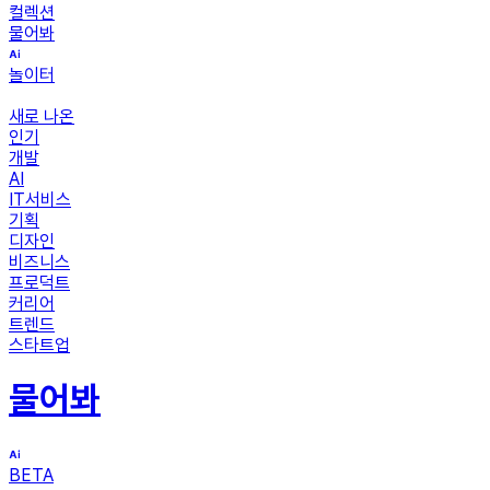
컬렉션
물어봐
놀이터
새로 나온
인기
개발
AI
IT서비스
기획
디자인
비즈니스
프로덕트
커리어
트렌드
스타트업
물어봐
BETA