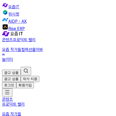
요즘IT
위시켓
AIDP - AX
Rise ERP
콘텐츠
프로덕트 밸리
요즘 작가들
컬렉션
물어봐
놀이터
광고 상품
광고 상품
작가 지원
로그인
회원가입
콘텐츠
프로덕트 밸리
요즘 작가들