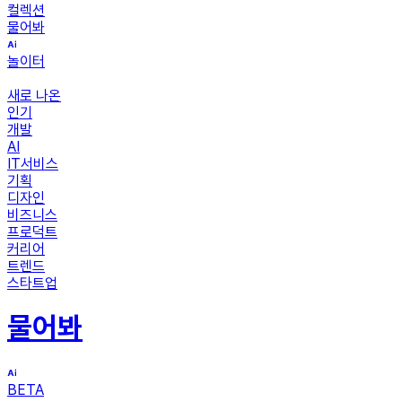
컬렉션
물어봐
놀이터
새로 나온
인기
개발
AI
IT서비스
기획
디자인
비즈니스
프로덕트
커리어
트렌드
스타트업
물어봐
BETA