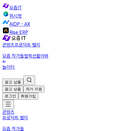
요즘IT
위시켓
AIDP - AX
Rise ERP
콘텐츠
프로덕트 밸리
요즘 작가들
컬렉션
물어봐
놀이터
광고 상품
광고 상품
작가 지원
로그인
회원가입
콘텐츠
프로덕트 밸리
요즘 작가들