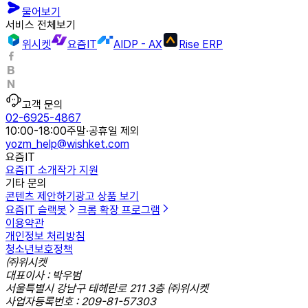
물어보기
서비스 전체보기
위시켓
요즘IT
AIDP - AX
Rise ERP
고객 문의
02-6925-4867
10:00-18:00
주말·공휴일 제외
yozm_help@wishket.com
요즘IT
요즘IT 소개
작가 지원
기타 문의
콘텐츠 제안하기
광고 상품 보기
요즘IT 슬랙봇
크롬 확장 프로그램
이용약관
개인정보 처리방침
청소년보호정책
㈜위시켓
대표이사 : 박우범
서울특별시 강남구 테헤란로 211 3층 ㈜위시켓
사업자등록번호 : 209-81-57303