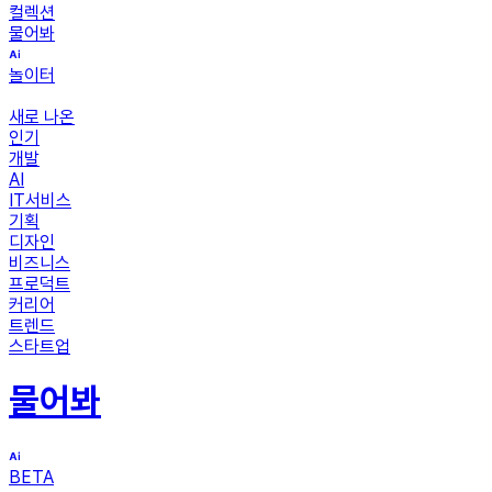
컬렉션
물어봐
놀이터
새로 나온
인기
개발
AI
IT서비스
기획
디자인
비즈니스
프로덕트
커리어
트렌드
스타트업
물어봐
BETA