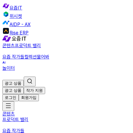
요즘IT
위시켓
AIDP - AX
Rise ERP
콘텐츠
프로덕트 밸리
요즘 작가들
컬렉션
물어봐
놀이터
광고 상품
광고 상품
작가 지원
로그인
회원가입
콘텐츠
프로덕트 밸리
요즘 작가들