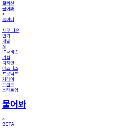
컬렉션
물어봐
놀이터
새로 나온
인기
개발
AI
IT서비스
기획
디자인
비즈니스
프로덕트
커리어
트렌드
스타트업
물어봐
BETA