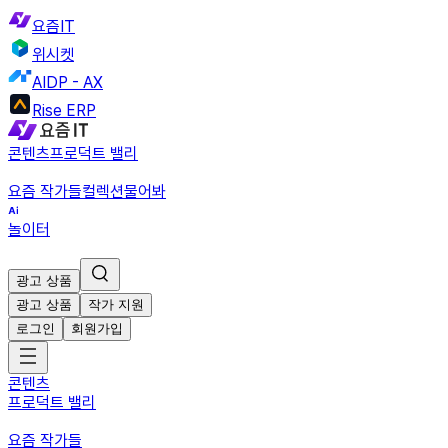
요즘IT
위시켓
AIDP - AX
Rise ERP
콘텐츠
프로덕트 밸리
요즘 작가들
컬렉션
물어봐
놀이터
광고 상품
광고 상품
작가 지원
로그인
회원가입
콘텐츠
프로덕트 밸리
요즘 작가들