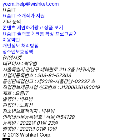
yozm_help@wishket.com
요즘IT
요즘IT 소개
작가 지원
기타 문의
콘텐츠 제안하기
광고 상품 보기
요즘IT 슬랙봇
크롬 확장 프로그램
이용약관
개인정보 처리방침
청소년보호정책
㈜위시켓
대표이사 : 박우범
서울특별시 강남구 테헤란로 211 3층 ㈜위시켓
사업자등록번호 : 209-81-57303
통신판매업신고 : 제2018-서울강남-02337 호
직업정보제공사업 신고번호 : J1200020180019
제호 : 요즘IT
발행인 : 박우범
편집인 : 노희선
청소년보호책임자 : 박우범
인터넷신문등록번호 : 서울,아54129
등록일 : 2022년 01월 23일
발행일 : 2021년 01월 10일
© 2013 Wishket Corp.