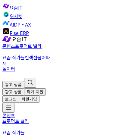
요즘IT
위시켓
AIDP - AX
Rise ERP
콘텐츠
프로덕트 밸리
요즘 작가들
컬렉션
물어봐
놀이터
광고 상품
광고 상품
작가 지원
로그인
회원가입
콘텐츠
프로덕트 밸리
요즘 작가들