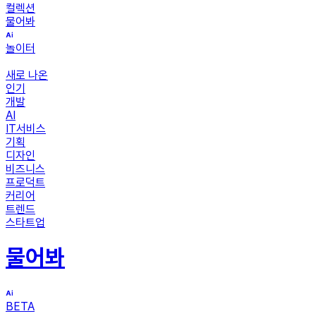
컬렉션
물어봐
놀이터
새로 나온
인기
개발
AI
IT서비스
기획
디자인
비즈니스
프로덕트
커리어
트렌드
스타트업
물어봐
BETA