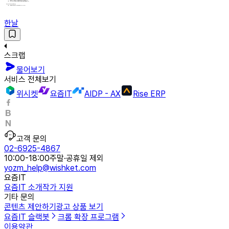
한날
스크랩
물어보기
서비스 전체보기
위시켓
요즘IT
AIDP - AX
Rise ERP
고객 문의
02-6925-4867
10:00-18:00
주말·공휴일 제외
yozm_help@wishket.com
요즘IT
요즘IT 소개
작가 지원
기타 문의
콘텐츠 제안하기
광고 상품 보기
요즘IT 슬랙봇
크롬 확장 프로그램
이용약관