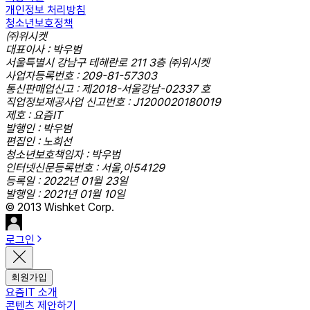
개인정보 처리방침
청소년보호정책
㈜위시켓
대표이사 : 박우범
서울특별시 강남구 테헤란로 211 3층 ㈜위시켓
사업자등록번호 : 209-81-57303
통신판매업신고 : 제2018-서울강남-02337 호
직업정보제공사업 신고번호 : J1200020180019
제호 : 요즘IT
발행인 : 박우범
편집인 : 노희선
청소년보호책임자 : 박우범
인터넷신문등록번호 : 서울,아54129
등록일 : 2022년 01월 23일
발행일 : 2021년 01월 10일
© 2013 Wishket Corp.
로그인
회원가입
요즘IT 소개
콘텐츠 제안하기