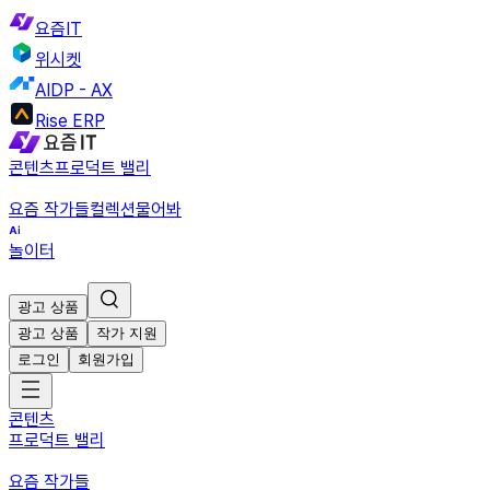
요즘IT
위시켓
AIDP - AX
Rise ERP
콘텐츠
프로덕트 밸리
요즘 작가들
컬렉션
물어봐
놀이터
광고 상품
광고 상품
작가 지원
로그인
회원가입
콘텐츠
프로덕트 밸리
요즘 작가들