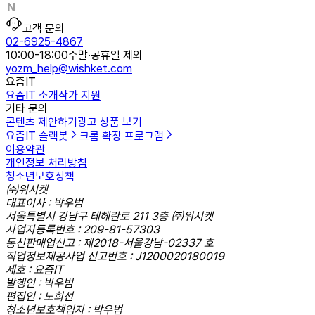
고객 문의
02-6925-4867
10:00-18:00
주말·공휴일 제외
yozm_help@wishket.com
요즘IT
요즘IT 소개
작가 지원
기타 문의
콘텐츠 제안하기
광고 상품 보기
요즘IT 슬랙봇
크롬 확장 프로그램
이용약관
개인정보 처리방침
청소년보호정책
㈜위시켓
대표이사 : 박우범
서울특별시 강남구 테헤란로 211 3층 ㈜위시켓
사업자등록번호 : 209-81-57303
통신판매업신고 : 제2018-서울강남-02337 호
직업정보제공사업 신고번호 : J1200020180019
제호 : 요즘IT
발행인 : 박우범
편집인 : 노희선
청소년보호책임자 : 박우범