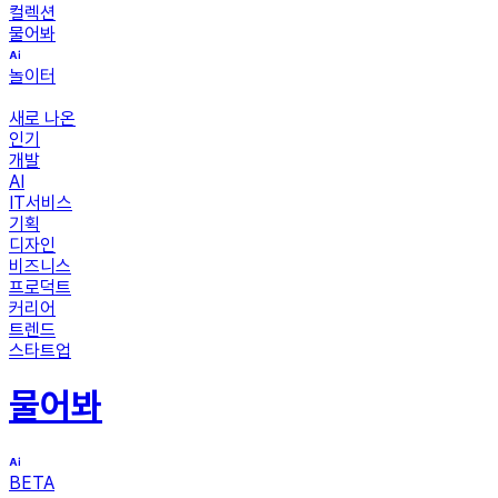
컬렉션
물어봐
놀이터
새로 나온
인기
개발
AI
IT서비스
기획
디자인
비즈니스
프로덕트
커리어
트렌드
스타트업
물어봐
BETA