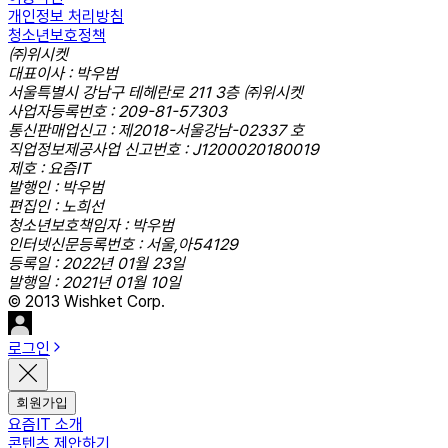
개인정보 처리방침
청소년보호정책
㈜위시켓
대표이사 : 박우범
서울특별시 강남구 테헤란로 211 3층 ㈜위시켓
사업자등록번호 : 209-81-57303
통신판매업신고 : 제2018-서울강남-02337 호
직업정보제공사업 신고번호 : J1200020180019
제호 : 요즘IT
발행인 : 박우범
편집인 : 노희선
청소년보호책임자 : 박우범
인터넷신문등록번호 : 서울,아54129
등록일 : 2022년 01월 23일
발행일 : 2021년 01월 10일
© 2013 Wishket Corp.
로그인
회원가입
요즘IT 소개
콘텐츠 제안하기