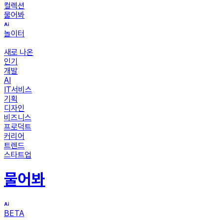
컬렉션
물어봐
놀이터
새로 나온
인기
개발
AI
IT서비스
기획
디자인
비즈니스
프로덕트
커리어
트렌드
스타트업
물어봐
BETA