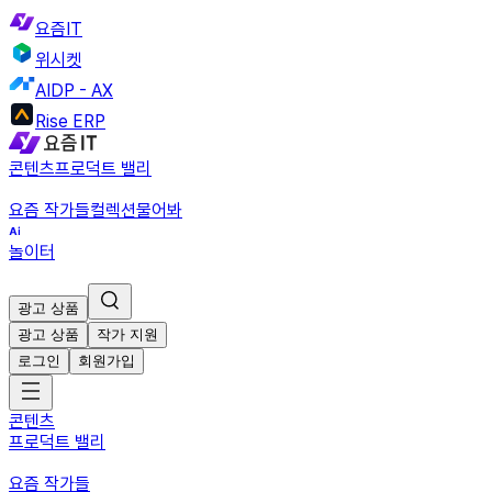
요즘IT
위시켓
AIDP - AX
Rise ERP
콘텐츠
프로덕트 밸리
요즘 작가들
컬렉션
물어봐
놀이터
광고 상품
광고 상품
작가 지원
로그인
회원가입
콘텐츠
프로덕트 밸리
요즘 작가들