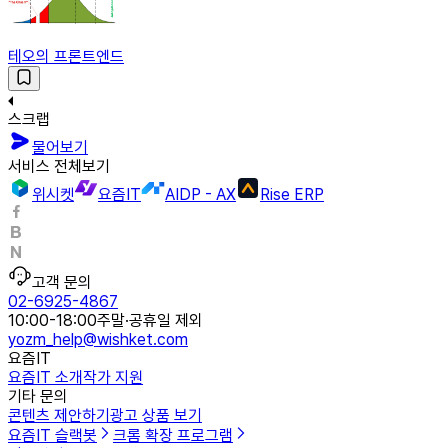
테오의 프론트엔드
스크랩
물어보기
서비스 전체보기
위시켓
요즘IT
AIDP - AX
Rise ERP
고객 문의
02-6925-4867
10:00-18:00
주말·공휴일 제외
yozm_help@wishket.com
요즘IT
요즘IT 소개
작가 지원
기타 문의
콘텐츠 제안하기
광고 상품 보기
요즘IT 슬랙봇
크롬 확장 프로그램