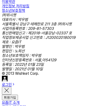
이용약관
개인정보 처리방침
청소년보호정책
㈜위시켓
대표이사 : 박우범
서울특별시 강남구 테헤란로 211 3층 ㈜위시켓
사업자등록번호 : 209-81-57303
통신판매업신고 : 제2018-서울강남-02337 호
직업정보제공사업 신고번호 : J1200020180019
제호 : 요즘IT
발행인 : 박우범
편집인 : 노희선
청소년보호책임자 : 박우범
인터넷신문등록번호 : 서울,아54129
등록일 : 2022년 01월 23일
발행일 : 2021년 01월 10일
© 2013 Wishket Corp.
로그인
회원가입
요즘IT 소개