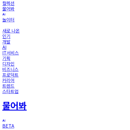
컬렉션
물어봐
놀이터
새로 나온
인기
개발
AI
IT서비스
기획
디자인
비즈니스
프로덕트
커리어
트렌드
스타트업
물어봐
BETA