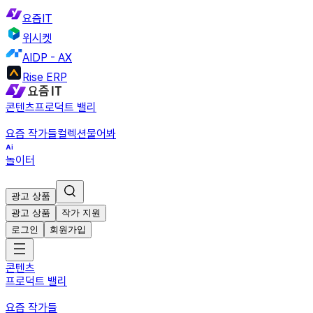
요즘IT
위시켓
AIDP - AX
Rise ERP
콘텐츠
프로덕트 밸리
요즘 작가들
컬렉션
물어봐
놀이터
광고 상품
광고 상품
작가 지원
로그인
회원가입
콘텐츠
프로덕트 밸리
요즘 작가들