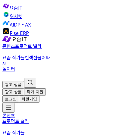
요즘IT
위시켓
AIDP - AX
Rise ERP
콘텐츠
프로덕트 밸리
요즘 작가들
컬렉션
물어봐
놀이터
광고 상품
광고 상품
작가 지원
로그인
회원가입
콘텐츠
프로덕트 밸리
요즘 작가들