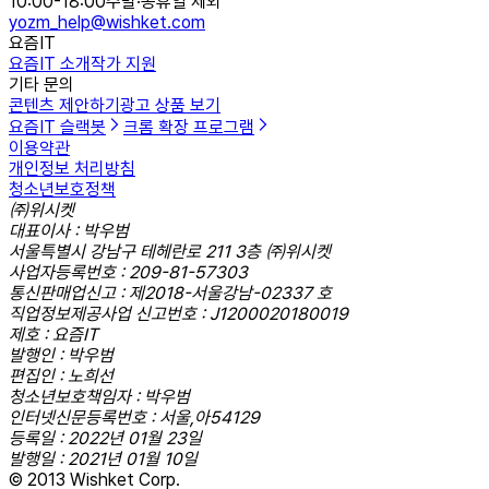
10:00-18:00
주말·공휴일 제외
yozm_help@wishket.com
요즘IT
요즘IT 소개
작가 지원
기타 문의
콘텐츠 제안하기
광고 상품 보기
요즘IT 슬랙봇
크롬 확장 프로그램
이용약관
개인정보 처리방침
청소년보호정책
㈜위시켓
대표이사 : 박우범
서울특별시 강남구 테헤란로 211 3층 ㈜위시켓
사업자등록번호 : 209-81-57303
통신판매업신고 : 제2018-서울강남-02337 호
직업정보제공사업 신고번호 : J1200020180019
제호 : 요즘IT
발행인 : 박우범
편집인 : 노희선
청소년보호책임자 : 박우범
인터넷신문등록번호 : 서울,아54129
등록일 : 2022년 01월 23일
발행일 : 2021년 01월 10일
© 2013 Wishket Corp.