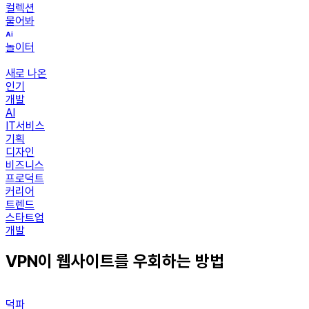
컬렉션
물어봐
놀이터
새로 나온
인기
개발
AI
IT서비스
기획
디자인
비즈니스
프로덕트
커리어
트렌드
스타트업
개발
VPN이 웹사이트를 우회하는 방법
덕파