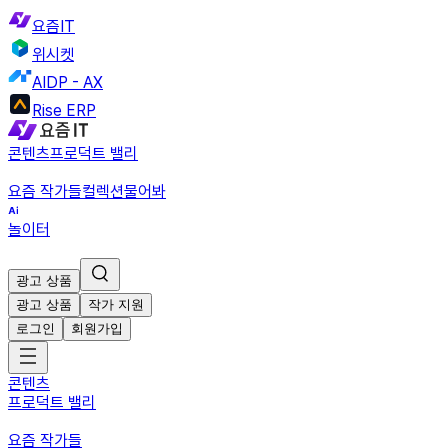
요즘IT
위시켓
AIDP - AX
Rise ERP
콘텐츠
프로덕트 밸리
요즘 작가들
컬렉션
물어봐
놀이터
광고 상품
광고 상품
작가 지원
로그인
회원가입
콘텐츠
프로덕트 밸리
요즘 작가들