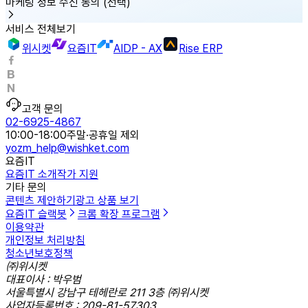
마케팅 정보 수신 동의
(선택)
서비스 전체보기
위시켓
요즘IT
AIDP - AX
Rise ERP
고객 문의
02-6925-4867
10:00-18:00
주말·공휴일 제외
yozm_help@wishket.com
요즘IT
요즘IT 소개
작가 지원
기타 문의
콘텐츠 제안하기
광고 상품 보기
요즘IT 슬랙봇
크롬 확장 프로그램
이용약관
개인정보 처리방침
청소년보호정책
㈜위시켓
대표이사 : 박우범
서울특별시 강남구 테헤란로 211 3층 ㈜위시켓
사업자등록번호 : 209-81-57303