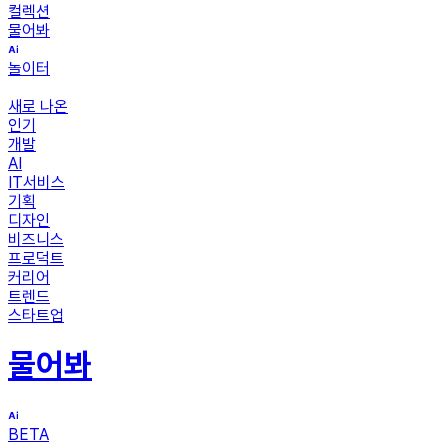
컬렉션
물어봐
놀이터
새로 나온
인기
개발
AI
IT서비스
기획
디자인
비즈니스
프로덕트
커리어
트렌드
스타트업
물어봐
BETA