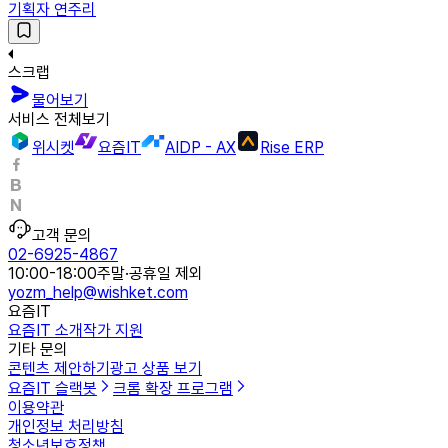
기획자 연주리
스크랩
물어보기
서비스 전체보기
위시켓
요즘IT
AIDP - AX
Rise ERP
고객 문의
02-6925-4867
10:00-18:00
주말·공휴일 제외
yozm_help@wishket.com
요즘IT
요즘IT 소개
작가 지원
기타 문의
콘텐츠 제안하기
광고 상품 보기
요즘IT 슬랙봇
크롬 확장 프로그램
이용약관
개인정보 처리방침
청소년보호정책