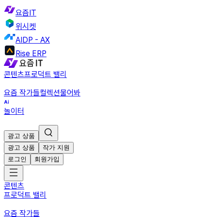
요즘IT
위시켓
AIDP - AX
Rise ERP
콘텐츠
프로덕트 밸리
요즘 작가들
컬렉션
물어봐
놀이터
광고 상품
광고 상품
작가 지원
로그인
회원가입
콘텐츠
프로덕트 밸리
요즘 작가들