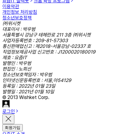
요즘IT 슬랙봇
크롬 확장 프로그램
이용약관
개인정보 처리방침
청소년보호정책
㈜위시켓
대표이사 : 박우범
서울특별시 강남구 테헤란로 211 3층 ㈜위시켓
사업자등록번호 : 209-81-57303
통신판매업신고 : 제2018-서울강남-02337 호
직업정보제공사업 신고번호 : J1200020180019
제호 : 요즘IT
발행인 : 박우범
편집인 : 노희선
청소년보호책임자 : 박우범
인터넷신문등록번호 : 서울,아54129
등록일 : 2022년 01월 23일
발행일 : 2021년 01월 10일
© 2013 Wishket Corp.
로그인
회원가입