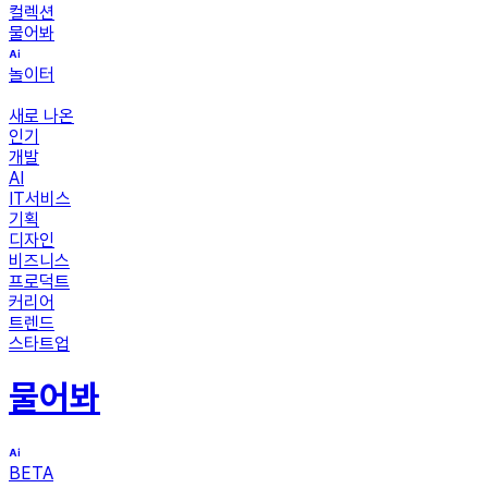
컬렉션
물어봐
놀이터
새로 나온
인기
개발
AI
IT서비스
기획
디자인
비즈니스
프로덕트
커리어
트렌드
스타트업
물어봐
BETA