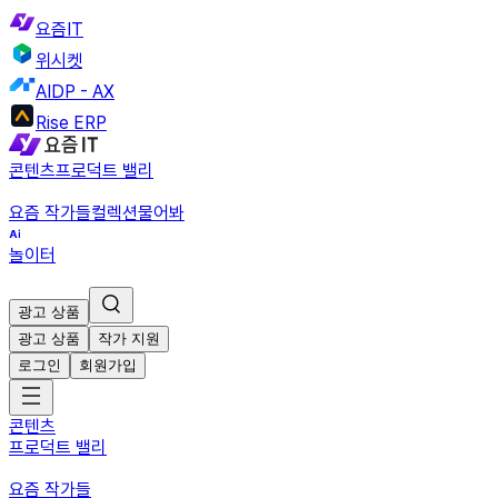
요즘IT
위시켓
AIDP - AX
Rise ERP
콘텐츠
프로덕트 밸리
요즘 작가들
컬렉션
물어봐
놀이터
광고 상품
광고 상품
작가 지원
로그인
회원가입
콘텐츠
프로덕트 밸리
요즘 작가들