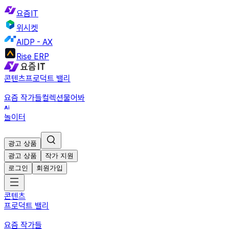
요즘IT
위시켓
AIDP - AX
Rise ERP
콘텐츠
프로덕트 밸리
요즘 작가들
컬렉션
물어봐
놀이터
광고 상품
광고 상품
작가 지원
로그인
회원가입
콘텐츠
프로덕트 밸리
요즘 작가들