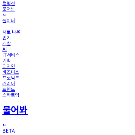
컬렉션
물어봐
놀이터
새로 나온
인기
개발
AI
IT서비스
기획
디자인
비즈니스
프로덕트
커리어
트렌드
스타트업
물어봐
BETA