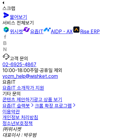
스크랩
물어보기
서비스 전체보기
위시켓
요즘IT
AIDP - AX
Rise ERP
고객 문의
02-6925-4867
10:00-18:00
주말·공휴일 제외
yozm_help@wishket.com
요즘IT
요즘IT 소개
작가 지원
기타 문의
콘텐츠 제안하기
광고 상품 보기
요즘IT 슬랙봇
크롬 확장 프로그램
이용약관
개인정보 처리방침
청소년보호정책
㈜위시켓
대표이사 : 박우범