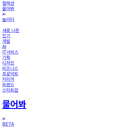
컬렉션
물어봐
놀이터
새로 나온
인기
개발
AI
IT서비스
기획
디자인
비즈니스
프로덕트
커리어
트렌드
스타트업
물어봐
BETA