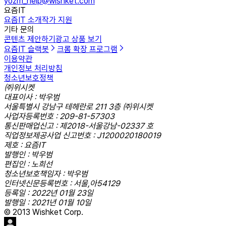
yozm_help@wishket.com
요즘IT
요즘IT 소개
작가 지원
기타 문의
콘텐츠 제안하기
광고 상품 보기
요즘IT 슬랙봇
크롬 확장 프로그램
이용약관
개인정보 처리방침
청소년보호정책
㈜위시켓
대표이사 : 박우범
서울특별시 강남구 테헤란로 211 3층 ㈜위시켓
사업자등록번호 : 209-81-57303
통신판매업신고 : 제2018-서울강남-02337 호
직업정보제공사업 신고번호 : J1200020180019
제호 : 요즘IT
발행인 : 박우범
편집인 : 노희선
청소년보호책임자 : 박우범
인터넷신문등록번호 : 서울,아54129
등록일 : 2022년 01월 23일
발행일 : 2021년 01월 10일
© 2013 Wishket Corp.