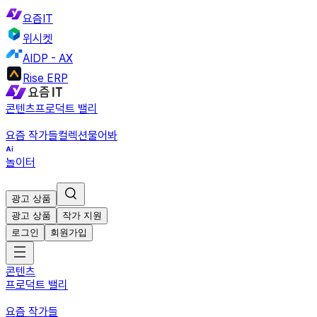
요즘IT
위시켓
AIDP - AX
Rise ERP
콘텐츠
프로덕트 밸리
요즘 작가들
컬렉션
물어봐
놀이터
광고 상품
광고 상품
작가 지원
로그인
회원가입
콘텐츠
프로덕트 밸리
요즘 작가들