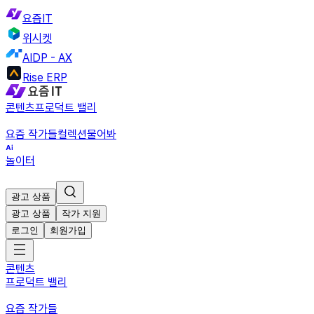
요즘IT
위시켓
AIDP - AX
Rise ERP
콘텐츠
프로덕트 밸리
요즘 작가들
컬렉션
물어봐
놀이터
광고 상품
광고 상품
작가 지원
로그인
회원가입
콘텐츠
프로덕트 밸리
요즘 작가들