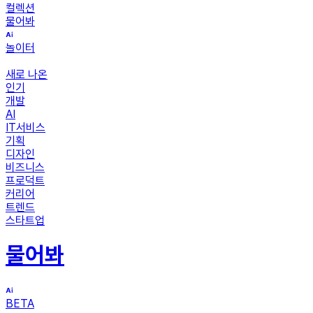
컬렉션
물어봐
놀이터
새로 나온
인기
개발
AI
IT서비스
기획
디자인
비즈니스
프로덕트
커리어
트렌드
스타트업
물어봐
BETA