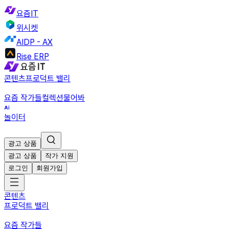
요즘IT
위시켓
AIDP - AX
Rise ERP
콘텐츠
프로덕트 밸리
요즘 작가들
컬렉션
물어봐
놀이터
광고 상품
광고 상품
작가 지원
로그인
회원가입
콘텐츠
프로덕트 밸리
요즘 작가들