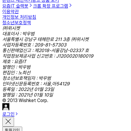
콘텐츠 제안하기
광고 상품 보기
요즘IT 슬랙봇
크롬 확장 프로그램
이용약관
개인정보 처리방침
청소년보호정책
㈜위시켓
대표이사 : 박우범
서울특별시 강남구 테헤란로 211 3층 ㈜위시켓
사업자등록번호 : 209-81-57303
통신판매업신고 : 제2018-서울강남-02337 호
직업정보제공사업 신고번호 : J1200020180019
제호 : 요즘IT
발행인 : 박우범
편집인 : 노희선
청소년보호책임자 : 박우범
인터넷신문등록번호 : 서울,아54129
등록일 : 2022년 01월 23일
발행일 : 2021년 01월 10일
© 2013 Wishket Corp.
로그인
회원가입