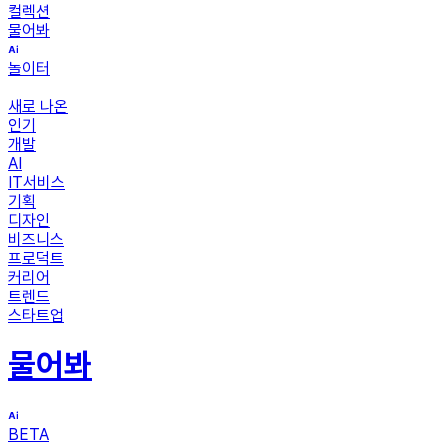
컬렉션
물어봐
놀이터
새로 나온
인기
개발
AI
IT서비스
기획
디자인
비즈니스
프로덕트
커리어
트렌드
스타트업
물어봐
BETA