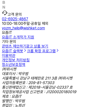
고객 문의
02-6925-4867
10:00-18:00
주말·공휴일 제외
yozm_help@wishket.com
요즘IT
요즘IT 소개
작가 지원
기타 문의
콘텐츠 제안하기
광고 상품 보기
요즘IT 슬랙봇
크롬 확장 프로그램
이용약관
개인정보 처리방침
청소년보호정책
㈜위시켓
대표이사 : 박우범
서울특별시 강남구 테헤란로 211 3층 ㈜위시켓
사업자등록번호 : 209-81-57303
통신판매업신고 : 제2018-서울강남-02337 호
직업정보제공사업 신고번호 : J1200020180019
제호 : 요즘IT
발행인 : 박우범
편집인 : 노희선