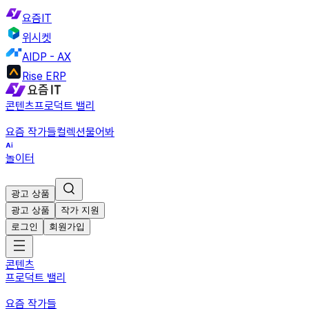
요즘IT
위시켓
AIDP - AX
Rise ERP
콘텐츠
프로덕트 밸리
요즘 작가들
컬렉션
물어봐
놀이터
광고 상품
광고 상품
작가 지원
로그인
회원가입
콘텐츠
프로덕트 밸리
요즘 작가들