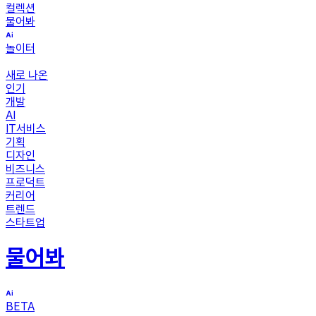
컬렉션
물어봐
놀이터
새로 나온
인기
개발
AI
IT서비스
기획
디자인
비즈니스
프로덕트
커리어
트렌드
스타트업
물어봐
BETA