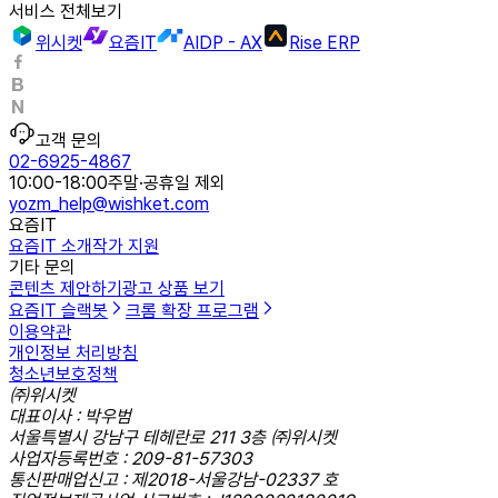
서비스 전체보기
위시켓
요즘IT
AIDP - AX
Rise ERP
고객 문의
02-6925-4867
10:00-18:00
주말·공휴일 제외
yozm_help@wishket.com
요즘IT
요즘IT 소개
작가 지원
기타 문의
콘텐츠 제안하기
광고 상품 보기
요즘IT 슬랙봇
크롬 확장 프로그램
이용약관
개인정보 처리방침
청소년보호정책
㈜위시켓
대표이사 : 박우범
서울특별시 강남구 테헤란로 211 3층 ㈜위시켓
사업자등록번호 : 209-81-57303
통신판매업신고 : 제2018-서울강남-02337 호