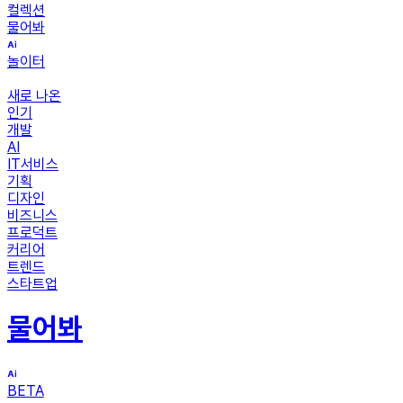
컬렉션
물어봐
놀이터
새로 나온
인기
개발
AI
IT서비스
기획
디자인
비즈니스
프로덕트
커리어
트렌드
스타트업
물어봐
BETA