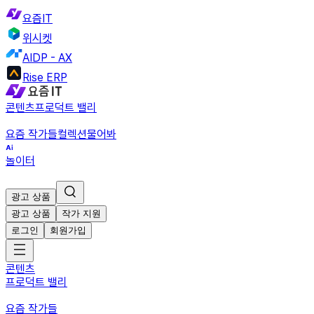
요즘IT
위시켓
AIDP - AX
Rise ERP
콘텐츠
프로덕트 밸리
요즘 작가들
컬렉션
물어봐
놀이터
광고 상품
광고 상품
작가 지원
로그인
회원가입
콘텐츠
프로덕트 밸리
요즘 작가들