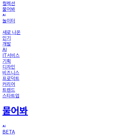
컬렉션
물어봐
놀이터
새로 나온
인기
개발
AI
IT서비스
기획
디자인
비즈니스
프로덕트
커리어
트렌드
스타트업
물어봐
BETA