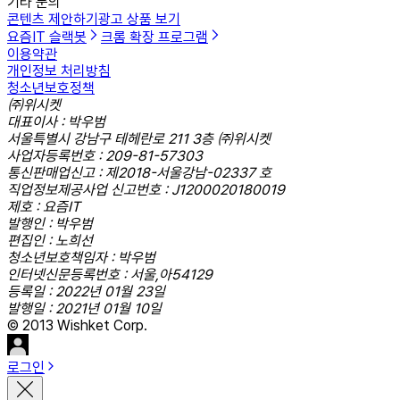
기타 문의
콘텐츠 제안하기
광고 상품 보기
요즘IT 슬랙봇
크롬 확장 프로그램
이용약관
개인정보 처리방침
청소년보호정책
㈜위시켓
대표이사 : 박우범
서울특별시 강남구 테헤란로 211 3층 ㈜위시켓
사업자등록번호 : 209-81-57303
통신판매업신고 : 제2018-서울강남-02337 호
직업정보제공사업 신고번호 : J1200020180019
제호 : 요즘IT
발행인 : 박우범
편집인 : 노희선
청소년보호책임자 : 박우범
인터넷신문등록번호 : 서울,아54129
등록일 : 2022년 01월 23일
발행일 : 2021년 01월 10일
© 2013 Wishket Corp.
로그인