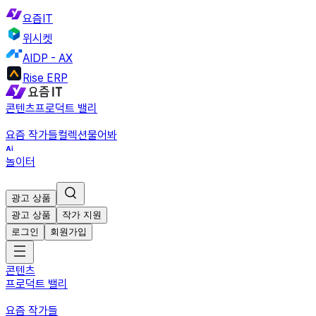
요즘IT
위시켓
AIDP - AX
Rise ERP
콘텐츠
프로덕트 밸리
요즘 작가들
컬렉션
물어봐
놀이터
광고 상품
광고 상품
작가 지원
로그인
회원가입
콘텐츠
프로덕트 밸리
요즘 작가들