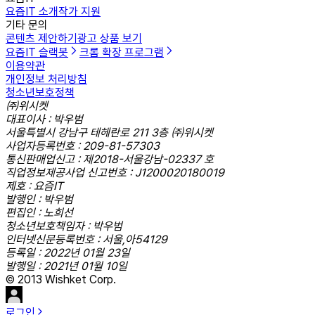
요즘IT 소개
작가 지원
기타 문의
콘텐츠 제안하기
광고 상품 보기
요즘IT 슬랙봇
크롬 확장 프로그램
이용약관
개인정보 처리방침
청소년보호정책
㈜위시켓
대표이사 : 박우범
서울특별시 강남구 테헤란로 211 3층 ㈜위시켓
사업자등록번호 : 209-81-57303
통신판매업신고 : 제2018-서울강남-02337 호
직업정보제공사업 신고번호 : J1200020180019
제호 : 요즘IT
발행인 : 박우범
편집인 : 노희선
청소년보호책임자 : 박우범
인터넷신문등록번호 : 서울,아54129
등록일 : 2022년 01월 23일
발행일 : 2021년 01월 10일
© 2013 Wishket Corp.
로그인