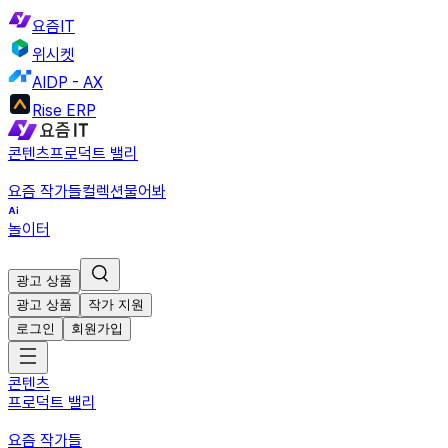
요즘IT
위시켓
AIDP - AX
Rise ERP
콘텐츠
프로덕트 밸리
요즘 작가들
컬렉션
물어봐
놀이터
광고 상품
광고 상품
작가 지원
로그인
회원가입
콘텐츠
프로덕트 밸리
요즘 작가들