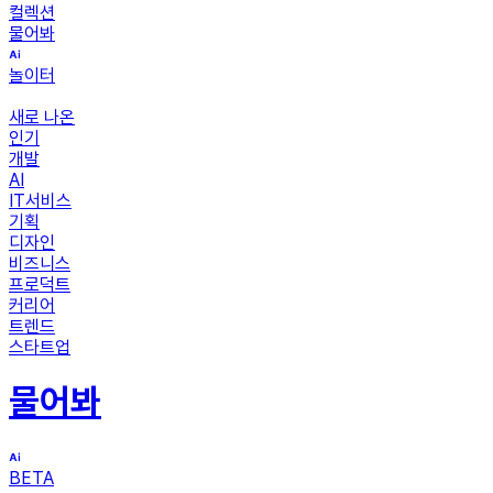
컬렉션
물어봐
놀이터
새로 나온
인기
개발
AI
IT서비스
기획
디자인
비즈니스
프로덕트
커리어
트렌드
스타트업
물어봐
BETA