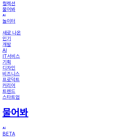
컬렉션
물어봐
놀이터
새로 나온
인기
개발
AI
IT서비스
기획
디자인
비즈니스
프로덕트
커리어
트렌드
스타트업
물어봐
BETA