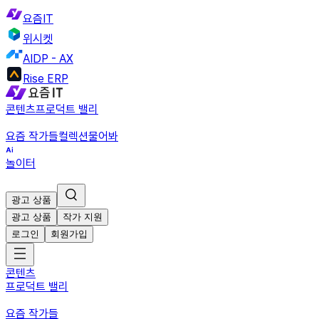
요즘IT
위시켓
AIDP - AX
Rise ERP
콘텐츠
프로덕트 밸리
요즘 작가들
컬렉션
물어봐
놀이터
광고 상품
광고 상품
작가 지원
로그인
회원가입
콘텐츠
프로덕트 밸리
요즘 작가들