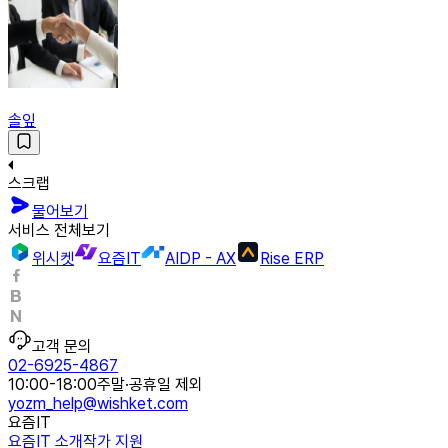
솔잎
스크랩
물어보기
서비스 전체보기
위시켓
요즘IT
AIDP - AX
Rise ERP
고객 문의
02-6925-4867
10:00-18:00
주말·공휴일 제외
yozm_help@wishket.com
요즘IT
요즘IT 소개
작가 지원