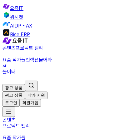
요즘IT
위시켓
AIDP - AX
Rise ERP
콘텐츠
프로덕트 밸리
요즘 작가들
컬렉션
물어봐
놀이터
광고 상품
광고 상품
작가 지원
로그인
회원가입
콘텐츠
프로덕트 밸리
요즘 작가들