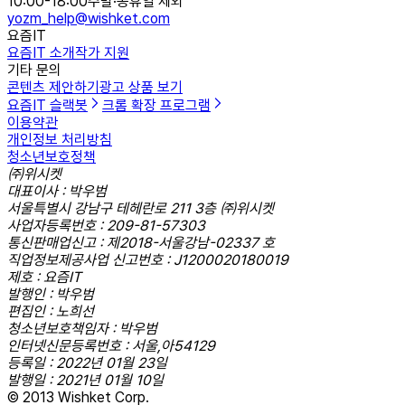
10:00-18:00
주말·공휴일 제외
yozm_help@wishket.com
요즘IT
요즘IT 소개
작가 지원
기타 문의
콘텐츠 제안하기
광고 상품 보기
요즘IT 슬랙봇
크롬 확장 프로그램
이용약관
개인정보 처리방침
청소년보호정책
㈜위시켓
대표이사 : 박우범
서울특별시 강남구 테헤란로 211 3층 ㈜위시켓
사업자등록번호 : 209-81-57303
통신판매업신고 : 제2018-서울강남-02337 호
직업정보제공사업 신고번호 : J1200020180019
제호 : 요즘IT
발행인 : 박우범
편집인 : 노희선
청소년보호책임자 : 박우범
인터넷신문등록번호 : 서울,아54129
등록일 : 2022년 01월 23일
발행일 : 2021년 01월 10일
© 2013 Wishket Corp.