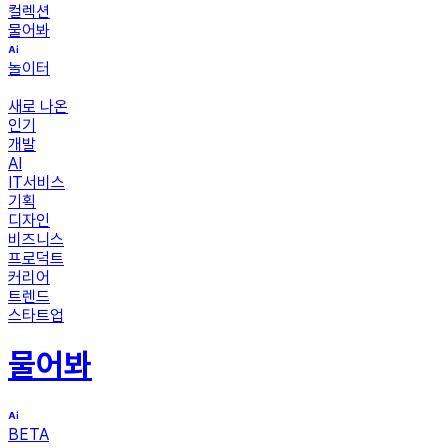
컬렉션
물어봐
놀이터
새로 나온
인기
개발
AI
IT서비스
기획
디자인
비즈니스
프로덕트
커리어
트렌드
스타트업
물어봐
BETA