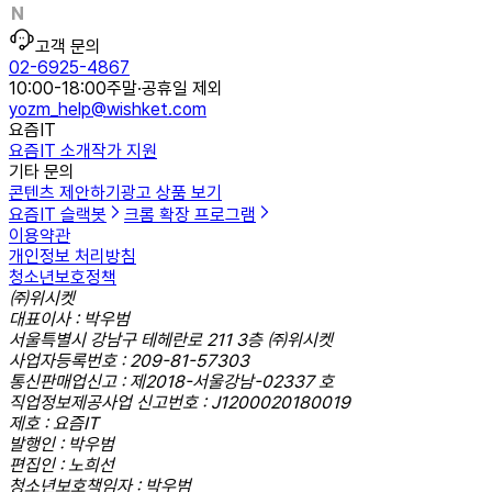
고객 문의
02-6925-4867
10:00-18:00
주말·공휴일 제외
yozm_help@wishket.com
요즘IT
요즘IT 소개
작가 지원
기타 문의
콘텐츠 제안하기
광고 상품 보기
요즘IT 슬랙봇
크롬 확장 프로그램
이용약관
개인정보 처리방침
청소년보호정책
㈜위시켓
대표이사 : 박우범
서울특별시 강남구 테헤란로 211 3층 ㈜위시켓
사업자등록번호 : 209-81-57303
통신판매업신고 : 제2018-서울강남-02337 호
직업정보제공사업 신고번호 : J1200020180019
제호 : 요즘IT
발행인 : 박우범
편집인 : 노희선
청소년보호책임자 : 박우범