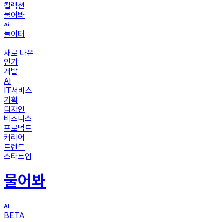
컬렉션
물어봐
놀이터
새로 나온
인기
개발
AI
IT서비스
기획
디자인
비즈니스
프로덕트
커리어
트렌드
스타트업
물어봐
BETA