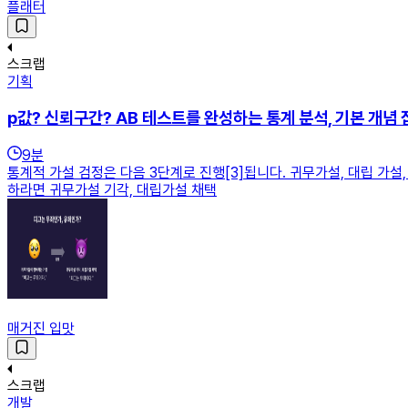
플래터
스크랩
기획
p값? 신뢰구간? AB 테스트를 완성하는 통계 분석, 기본 개념 
9
분
통계적 가설 검정은 다음 3단계로 진행[3]됩니다. 귀무가설, 대립 가
하라면 귀무가설 기각, 대립가설 채택
매거진 입맛
스크랩
개발