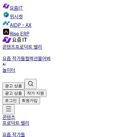
요즘IT
위시켓
AIDP - AX
Rise ERP
콘텐츠
프로덕트 밸리
요즘 작가들
컬렉션
물어봐
놀이터
광고 상품
광고 상품
작가 지원
로그인
회원가입
콘텐츠
프로덕트 밸리
요즘 작가들