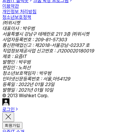
요즘IT 슬랙봇
크롬 확장 프로그램
이용약관
개인정보 처리방침
청소년보호정책
㈜위시켓
대표이사 : 박우범
서울특별시 강남구 테헤란로 211 3층 ㈜위시켓
사업자등록번호 : 209-81-57303
통신판매업신고 : 제2018-서울강남-02337 호
직업정보제공사업 신고번호 : J1200020180019
제호 : 요즘IT
발행인 : 박우범
편집인 : 노희선
청소년보호책임자 : 박우범
인터넷신문등록번호 : 서울,아54129
등록일 : 2022년 01월 23일
발행일 : 2021년 01월 10일
© 2013 Wishket Corp.
로그인
회원가입
요즘IT 소개