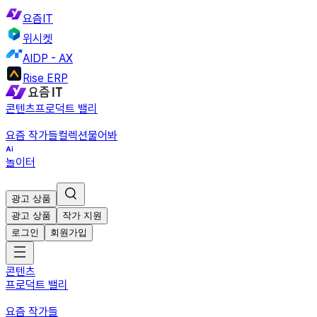
요즘IT
위시켓
AIDP - AX
Rise ERP
콘텐츠
프로덕트 밸리
요즘 작가들
컬렉션
물어봐
놀이터
광고 상품
광고 상품
작가 지원
로그인
회원가입
콘텐츠
프로덕트 밸리
요즘 작가들