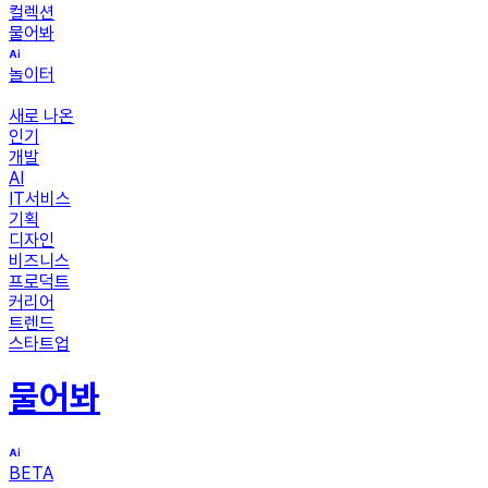
컬렉션
물어봐
놀이터
새로 나온
인기
개발
AI
IT서비스
기획
디자인
비즈니스
프로덕트
커리어
트렌드
스타트업
물어봐
BETA