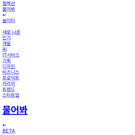
컬렉션
물어봐
놀이터
새로 나온
인기
개발
AI
IT서비스
기획
디자인
비즈니스
프로덕트
커리어
트렌드
스타트업
물어봐
BETA