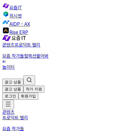
요즘IT
위시켓
AIDP - AX
Rise ERP
콘텐츠
프로덕트 밸리
요즘 작가들
컬렉션
물어봐
놀이터
광고 상품
광고 상품
작가 지원
로그인
회원가입
콘텐츠
프로덕트 밸리
요즘 작가들