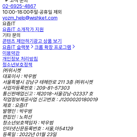
고객 문의
02-6925-4867
10:00-18:00
주말·공휴일 제외
yozm_help@wishket.com
요즘IT
요즘IT 소개
작가 지원
기타 문의
콘텐츠 제안하기
광고 상품 보기
요즘IT 슬랙봇
크롬 확장 프로그램
이용약관
개인정보 처리방침
청소년보호정책
㈜위시켓
대표이사 : 박우범
서울특별시 강남구 테헤란로 211 3층 ㈜위시켓
사업자등록번호 : 209-81-57303
통신판매업신고 : 제2018-서울강남-02337 호
직업정보제공사업 신고번호 : J1200020180019
제호 : 요즘IT
발행인 : 박우범
편집인 : 노희선
청소년보호책임자 : 박우범
인터넷신문등록번호 : 서울,아54129
등록일 : 2022년 01월 23일