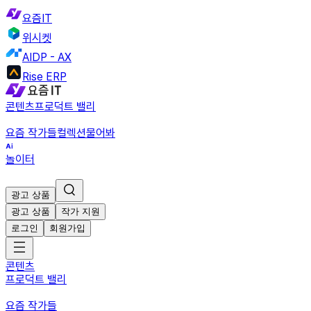
요즘IT
위시켓
AIDP - AX
Rise ERP
콘텐츠
프로덕트 밸리
요즘 작가들
컬렉션
물어봐
놀이터
광고 상품
광고 상품
작가 지원
로그인
회원가입
콘텐츠
프로덕트 밸리
요즘 작가들