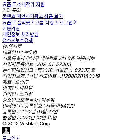
요즘IT 소개
작가 지원
기타 문의
콘텐츠 제안하기
광고 상품 보기
요즘IT 슬랙봇
크롬 확장 프로그램
이용약관
개인정보 처리방침
청소년보호정책
㈜위시켓
대표이사 : 박우범
서울특별시 강남구 테헤란로 211 3층 ㈜위시켓
사업자등록번호 : 209-81-57303
통신판매업신고 : 제2018-서울강남-02337 호
직업정보제공사업 신고번호 : J1200020180019
제호 : 요즘IT
발행인 : 박우범
편집인 : 노희선
청소년보호책임자 : 박우범
인터넷신문등록번호 : 서울,아54129
등록일 : 2022년 01월 23일
발행일 : 2021년 01월 10일
© 2013 Wishket Corp.
로그인