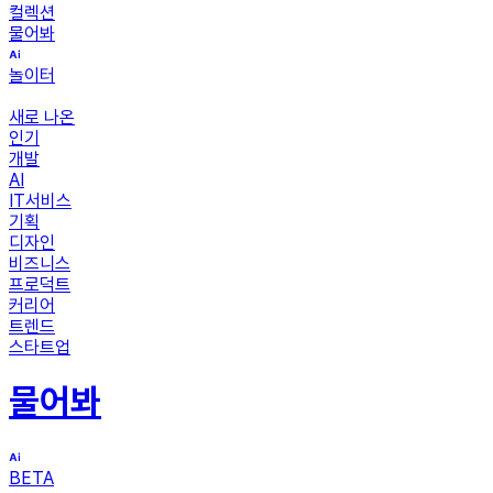
컬렉션
물어봐
놀이터
새로 나온
인기
개발
AI
IT서비스
기획
디자인
비즈니스
프로덕트
커리어
트렌드
스타트업
물어봐
BETA