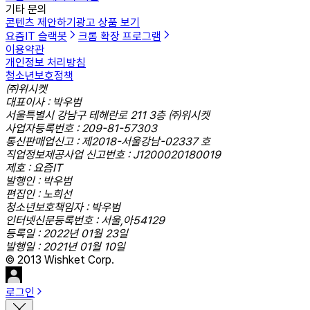
기타 문의
콘텐츠 제안하기
광고 상품 보기
요즘IT 슬랙봇
크롬 확장 프로그램
이용약관
개인정보 처리방침
청소년보호정책
㈜위시켓
대표이사 : 박우범
서울특별시 강남구 테헤란로 211 3층 ㈜위시켓
사업자등록번호 : 209-81-57303
통신판매업신고 : 제2018-서울강남-02337 호
직업정보제공사업 신고번호 : J1200020180019
제호 : 요즘IT
발행인 : 박우범
편집인 : 노희선
청소년보호책임자 : 박우범
인터넷신문등록번호 : 서울,아54129
등록일 : 2022년 01월 23일
발행일 : 2021년 01월 10일
© 2013 Wishket Corp.
로그인