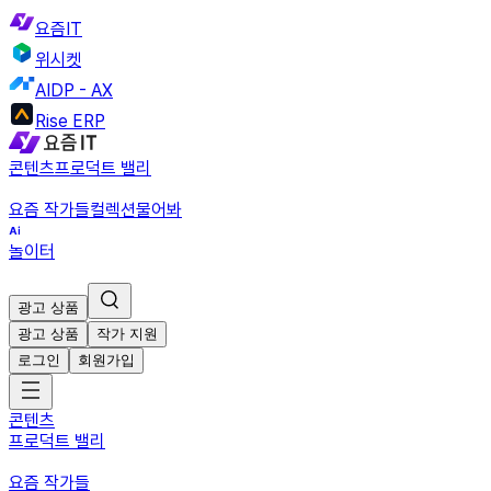
요즘IT
위시켓
AIDP - AX
Rise ERP
콘텐츠
프로덕트 밸리
요즘 작가들
컬렉션
물어봐
놀이터
광고 상품
광고 상품
작가 지원
로그인
회원가입
콘텐츠
프로덕트 밸리
요즘 작가들