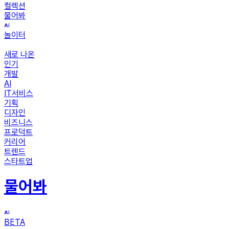
컬렉션
물어봐
놀이터
새로 나온
인기
개발
AI
IT서비스
기획
디자인
비즈니스
프로덕트
커리어
트렌드
스타트업
물어봐
BETA