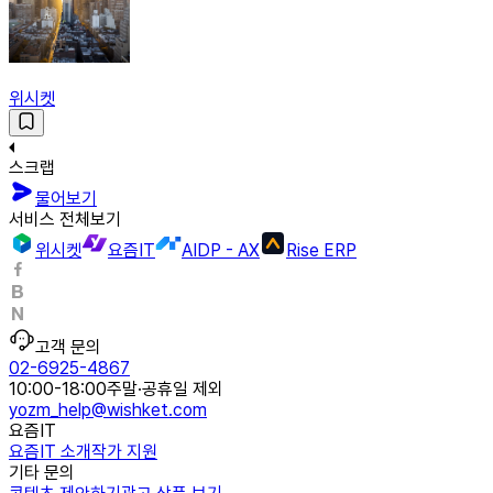
위시켓
스크랩
물어보기
서비스 전체보기
위시켓
요즘IT
AIDP - AX
Rise ERP
고객 문의
02-6925-4867
10:00-18:00
주말·공휴일 제외
yozm_help@wishket.com
요즘IT
요즘IT 소개
작가 지원
기타 문의