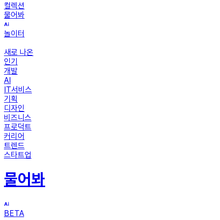
컬렉션
물어봐
놀이터
새로 나온
인기
개발
AI
IT서비스
기획
디자인
비즈니스
프로덕트
커리어
트렌드
스타트업
물어봐
BETA