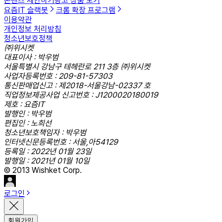
콘텐츠 제안하기
광고 상품 보기
요즘IT 슬랙봇
크롬 확장 프로그램
이용약관
개인정보 처리방침
청소년보호정책
㈜위시켓
대표이사 : 박우범
서울특별시 강남구 테헤란로 211 3층 ㈜위시켓
사업자등록번호 : 209-81-57303
통신판매업신고 : 제2018-서울강남-02337 호
직업정보제공사업 신고번호 : J1200020180019
제호 : 요즘IT
발행인 : 박우범
편집인 : 노희선
청소년보호책임자 : 박우범
인터넷신문등록번호 : 서울,아54129
등록일 : 2022년 01월 23일
발행일 : 2021년 01월 10일
© 2013 Wishket Corp.
로그인
회원가입