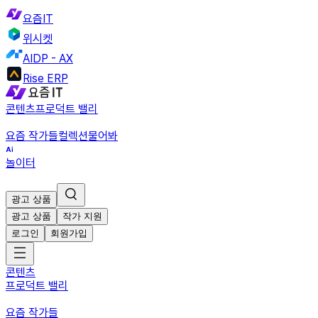
요즘IT
위시켓
AIDP - AX
Rise ERP
콘텐츠
프로덕트 밸리
요즘 작가들
컬렉션
물어봐
놀이터
광고 상품
광고 상품
작가 지원
로그인
회원가입
콘텐츠
프로덕트 밸리
요즘 작가들