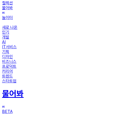
컬렉션
물어봐
놀이터
새로 나온
인기
개발
AI
IT서비스
기획
디자인
비즈니스
프로덕트
커리어
트렌드
스타트업
물어봐
BETA