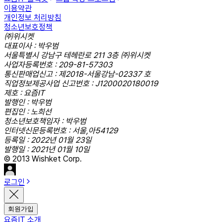
이용약관
개인정보 처리방침
청소년보호정책
㈜위시켓
대표이사 : 박우범
서울특별시 강남구 테헤란로 211 3층 ㈜위시켓
사업자등록번호 : 209-81-57303
통신판매업신고 : 제2018-서울강남-02337 호
직업정보제공사업 신고번호 : J1200020180019
제호 : 요즘IT
발행인 : 박우범
편집인 : 노희선
청소년보호책임자 : 박우범
인터넷신문등록번호 : 서울,아54129
등록일 : 2022년 01월 23일
발행일 : 2021년 01월 10일
© 2013 Wishket Corp.
로그인
회원가입
요즘IT 소개