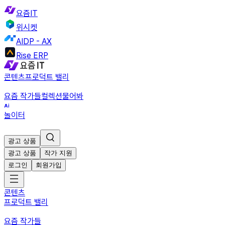
요즘IT
위시켓
AIDP - AX
Rise ERP
콘텐츠
프로덕트 밸리
요즘 작가들
컬렉션
물어봐
놀이터
광고 상품
광고 상품
작가 지원
로그인
회원가입
콘텐츠
프로덕트 밸리
요즘 작가들