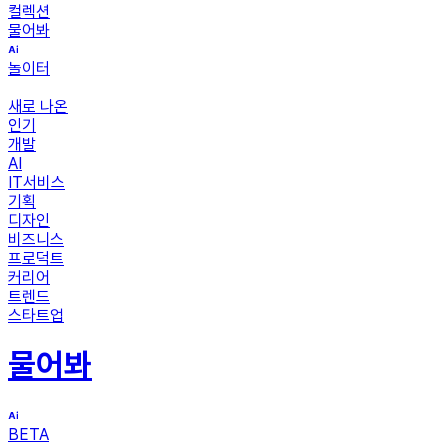
컬렉션
물어봐
놀이터
새로 나온
인기
개발
AI
IT서비스
기획
디자인
비즈니스
프로덕트
커리어
트렌드
스타트업
물어봐
BETA