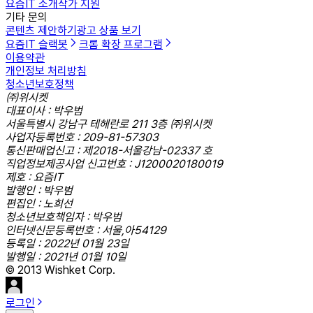
요즘IT 소개
작가 지원
기타 문의
콘텐츠 제안하기
광고 상품 보기
요즘IT 슬랙봇
크롬 확장 프로그램
이용약관
개인정보 처리방침
청소년보호정책
㈜위시켓
대표이사 : 박우범
서울특별시 강남구 테헤란로 211 3층 ㈜위시켓
사업자등록번호 : 209-81-57303
통신판매업신고 : 제2018-서울강남-02337 호
직업정보제공사업 신고번호 : J1200020180019
제호 : 요즘IT
발행인 : 박우범
편집인 : 노희선
청소년보호책임자 : 박우범
인터넷신문등록번호 : 서울,아54129
등록일 : 2022년 01월 23일
발행일 : 2021년 01월 10일
© 2013 Wishket Corp.
로그인