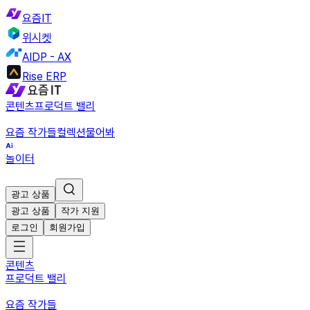
요즘IT
위시켓
AIDP - AX
Rise ERP
콘텐츠
프로덕트 밸리
요즘 작가들
컬렉션
물어봐
놀이터
광고 상품
광고 상품
작가 지원
로그인
회원가입
콘텐츠
프로덕트 밸리
요즘 작가들