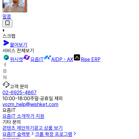
말콤
스크랩
물어보기
서비스 전체보기
위시켓
요즘IT
AIDP - AX
Rise ERP
고객 문의
02-6925-4867
10:00-18:00
주말·공휴일 제외
yozm_help@wishket.com
요즘IT
요즘IT 소개
작가 지원
기타 문의
콘텐츠 제안하기
광고 상품 보기
요즘IT 슬랙봇
크롬 확장 프로그램