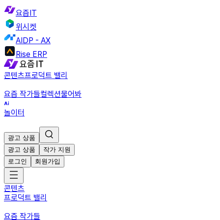
요즘IT
위시켓
AIDP - AX
Rise ERP
콘텐츠
프로덕트 밸리
요즘 작가들
컬렉션
물어봐
놀이터
광고 상품
광고 상품
작가 지원
로그인
회원가입
콘텐츠
프로덕트 밸리
요즘 작가들