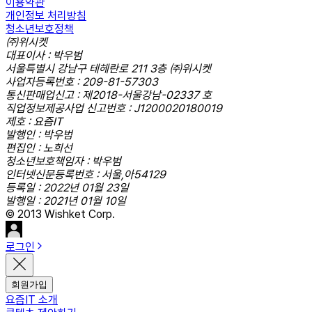
이용약관
개인정보 처리방침
청소년보호정책
㈜위시켓
대표이사 : 박우범
서울특별시 강남구 테헤란로 211 3층 ㈜위시켓
사업자등록번호 : 209-81-57303
통신판매업신고 : 제2018-서울강남-02337 호
직업정보제공사업 신고번호 : J1200020180019
제호 : 요즘IT
발행인 : 박우범
편집인 : 노희선
청소년보호책임자 : 박우범
인터넷신문등록번호 : 서울,아54129
등록일 : 2022년 01월 23일
발행일 : 2021년 01월 10일
© 2013 Wishket Corp.
로그인
회원가입
요즘IT 소개