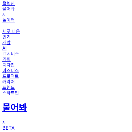
컬렉션
물어봐
놀이터
새로 나온
인기
개발
AI
IT서비스
기획
디자인
비즈니스
프로덕트
커리어
트렌드
스타트업
물어봐
BETA