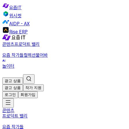
요즘IT
위시켓
AIDP - AX
Rise ERP
콘텐츠
프로덕트 밸리
요즘 작가들
컬렉션
물어봐
놀이터
광고 상품
광고 상품
작가 지원
로그인
회원가입
콘텐츠
프로덕트 밸리
요즘 작가들