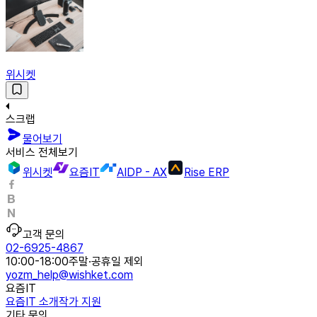
위시켓
스크랩
물어보기
서비스 전체보기
위시켓
요즘IT
AIDP - AX
Rise ERP
고객 문의
02-6925-4867
10:00-18:00
주말·공휴일 제외
yozm_help@wishket.com
요즘IT
요즘IT 소개
작가 지원
기타 문의