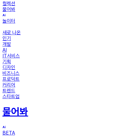
컬렉션
물어봐
놀이터
새로 나온
인기
개발
AI
IT서비스
기획
디자인
비즈니스
프로덕트
커리어
트렌드
스타트업
물어봐
BETA