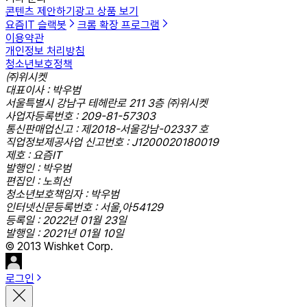
콘텐츠 제안하기
광고 상품 보기
요즘IT 슬랙봇
크롬 확장 프로그램
이용약관
개인정보 처리방침
청소년보호정책
㈜위시켓
대표이사 : 박우범
서울특별시 강남구 테헤란로 211 3층 ㈜위시켓
사업자등록번호 : 209-81-57303
통신판매업신고 : 제2018-서울강남-02337 호
직업정보제공사업 신고번호 : J1200020180019
제호 : 요즘IT
발행인 : 박우범
편집인 : 노희선
청소년보호책임자 : 박우범
인터넷신문등록번호 : 서울,아54129
등록일 : 2022년 01월 23일
발행일 : 2021년 01월 10일
© 2013 Wishket Corp.
로그인