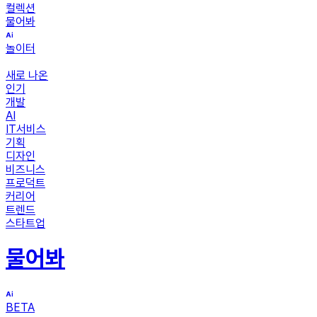
컬렉션
물어봐
놀이터
새로 나온
인기
개발
AI
IT서비스
기획
디자인
비즈니스
프로덕트
커리어
트렌드
스타트업
물어봐
BETA