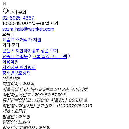
고객 문의
02-6925-4867
10:00-18:00
주말·공휴일 제외
yozm_help@wishket.com
요즘IT
요즘IT 소개
작가 지원
기타 문의
콘텐츠 제안하기
광고 상품 보기
요즘IT 슬랙봇
크롬 확장 프로그램
이용약관
개인정보 처리방침
청소년보호정책
㈜위시켓
대표이사 : 박우범
서울특별시 강남구 테헤란로 211 3층 ㈜위시켓
사업자등록번호 : 209-81-57303
통신판매업신고 : 제2018-서울강남-02337 호
직업정보제공사업 신고번호 : J1200020180019
제호 : 요즘IT
발행인 : 박우범
편집인 : 노희선
청소년보호책임자 : 박우범