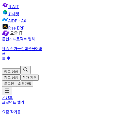
요즘IT
위시켓
AIDP - AX
Rise ERP
콘텐츠
프로덕트 밸리
요즘 작가들
컬렉션
물어봐
놀이터
광고 상품
광고 상품
작가 지원
로그인
회원가입
콘텐츠
프로덕트 밸리
요즘 작가들