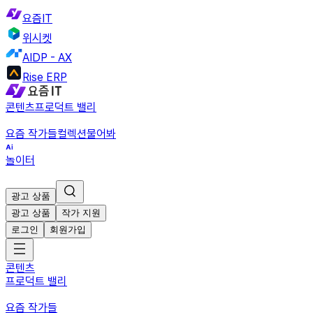
요즘IT
위시켓
AIDP - AX
Rise ERP
콘텐츠
프로덕트 밸리
요즘 작가들
컬렉션
물어봐
놀이터
광고 상품
광고 상품
작가 지원
로그인
회원가입
콘텐츠
프로덕트 밸리
요즘 작가들