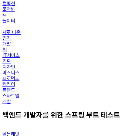
컬렉션
물어봐
놀이터
새로 나온
인기
개발
AI
IT서비스
기획
디자인
비즈니스
프로덕트
커리어
트렌드
스타트업
개발
백엔드 개발자를 위한 스프링 부트 테스트
골든래빗