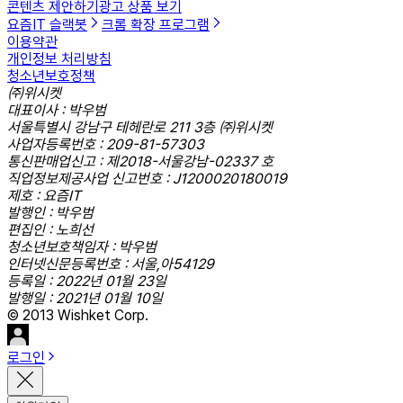
콘텐츠 제안하기
광고 상품 보기
요즘IT 슬랙봇
크롬 확장 프로그램
이용약관
개인정보 처리방침
청소년보호정책
㈜위시켓
대표이사 : 박우범
서울특별시 강남구 테헤란로 211 3층 ㈜위시켓
사업자등록번호 : 209-81-57303
통신판매업신고 : 제2018-서울강남-02337 호
직업정보제공사업 신고번호 : J1200020180019
제호 : 요즘IT
발행인 : 박우범
편집인 : 노희선
청소년보호책임자 : 박우범
인터넷신문등록번호 : 서울,아54129
등록일 : 2022년 01월 23일
발행일 : 2021년 01월 10일
© 2013 Wishket Corp.
로그인