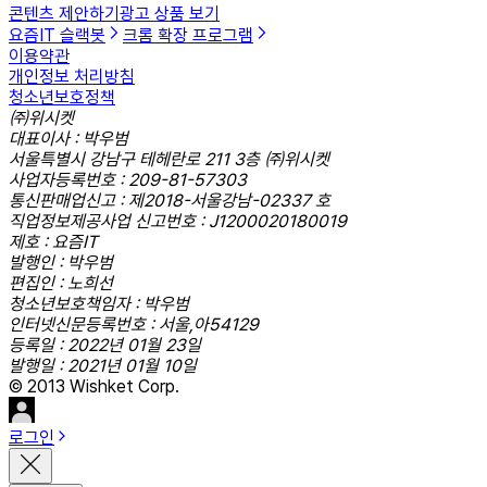
콘텐츠 제안하기
광고 상품 보기
요즘IT 슬랙봇
크롬 확장 프로그램
이용약관
개인정보 처리방침
청소년보호정책
㈜위시켓
대표이사 : 박우범
서울특별시 강남구 테헤란로 211 3층 ㈜위시켓
사업자등록번호 : 209-81-57303
통신판매업신고 : 제2018-서울강남-02337 호
직업정보제공사업 신고번호 : J1200020180019
제호 : 요즘IT
발행인 : 박우범
편집인 : 노희선
청소년보호책임자 : 박우범
인터넷신문등록번호 : 서울,아54129
등록일 : 2022년 01월 23일
발행일 : 2021년 01월 10일
© 2013 Wishket Corp.
로그인