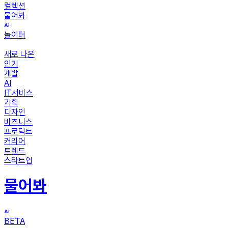
컬렉션
물어봐
놀이터
새로 나온
인기
개발
AI
IT서비스
기획
디자인
비즈니스
프로덕트
커리어
트렌드
스타트업
물어봐
BETA