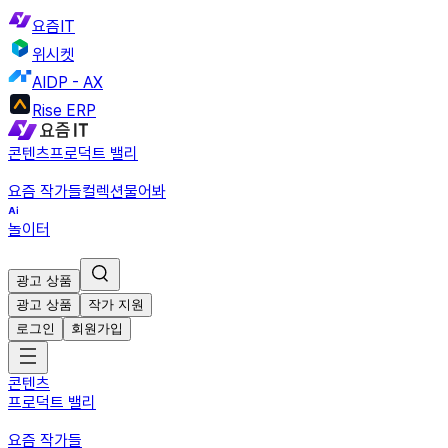
요즘IT
위시켓
AIDP - AX
Rise ERP
콘텐츠
프로덕트 밸리
요즘 작가들
컬렉션
물어봐
놀이터
광고 상품
광고 상품
작가 지원
로그인
회원가입
콘텐츠
프로덕트 밸리
요즘 작가들