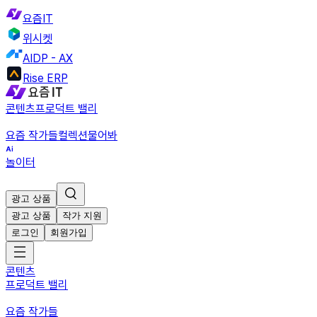
요즘IT
위시켓
AIDP - AX
Rise ERP
콘텐츠
프로덕트 밸리
요즘 작가들
컬렉션
물어봐
놀이터
광고 상품
광고 상품
작가 지원
로그인
회원가입
콘텐츠
프로덕트 밸리
요즘 작가들