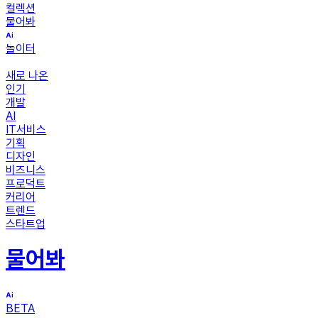
컬렉션
물어봐
놀이터
새로 나온
인기
개발
AI
IT서비스
기획
디자인
비즈니스
프로덕트
커리어
트렌드
스타트업
물어봐
BETA