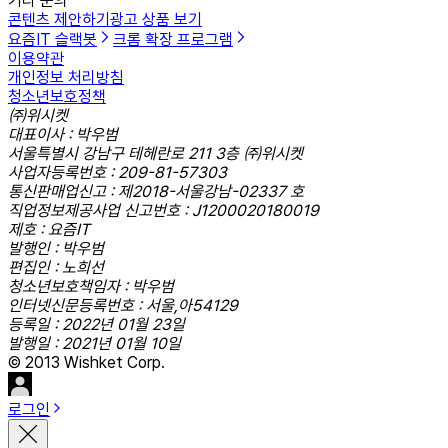
기타 문의
콘텐츠 제안하기
광고 상품 보기
요즘IT 슬랙봇
크롬 확장 프로그램
이용약관
개인정보 처리방침
청소년보호정책
㈜위시켓
대표이사 : 박우범
서울특별시 강남구 테헤란로 211 3층 ㈜위시켓
사업자등록번호 : 209-81-57303
통신판매업신고 : 제2018-서울강남-02337 호
직업정보제공사업 신고번호 : J1200020180019
제호 : 요즘IT
발행인 : 박우범
편집인 : 노희선
청소년보호책임자 : 박우범
인터넷신문등록번호 : 서울,아54129
등록일 : 2022년 01월 23일
발행일 : 2021년 01월 10일
© 2013 Wishket Corp.
로그인