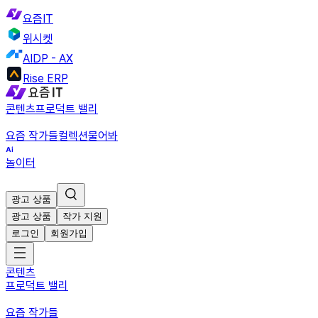
요즘IT
위시켓
AIDP - AX
Rise ERP
콘텐츠
프로덕트 밸리
요즘 작가들
컬렉션
물어봐
놀이터
광고 상품
광고 상품
작가 지원
로그인
회원가입
콘텐츠
프로덕트 밸리
요즘 작가들