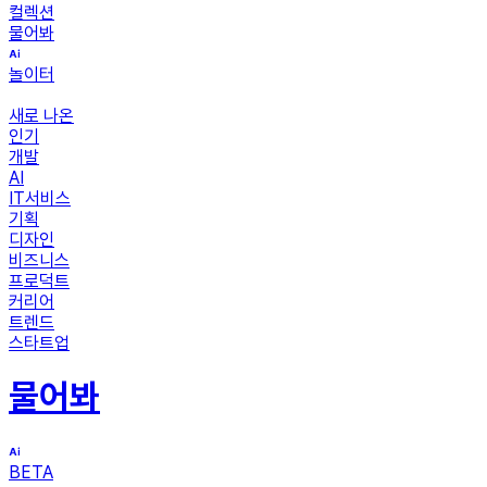
컬렉션
물어봐
놀이터
새로 나온
인기
개발
AI
IT서비스
기획
디자인
비즈니스
프로덕트
커리어
트렌드
스타트업
물어봐
BETA