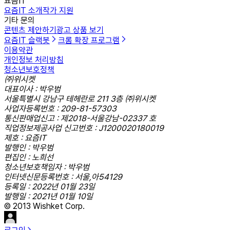
요즘IT
요즘IT 소개
작가 지원
기타 문의
콘텐츠 제안하기
광고 상품 보기
요즘IT 슬랙봇
크롬 확장 프로그램
이용약관
개인정보 처리방침
청소년보호정책
㈜위시켓
대표이사 : 박우범
서울특별시 강남구 테헤란로 211 3층 ㈜위시켓
사업자등록번호 : 209-81-57303
통신판매업신고 : 제2018-서울강남-02337 호
직업정보제공사업 신고번호 : J1200020180019
제호 : 요즘IT
발행인 : 박우범
편집인 : 노희선
청소년보호책임자 : 박우범
인터넷신문등록번호 : 서울,아54129
등록일 : 2022년 01월 23일
발행일 : 2021년 01월 10일
© 2013 Wishket Corp.