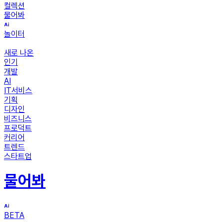
컬렉션
물어봐
놀이터
새로 나온
인기
개발
AI
IT서비스
기획
디자인
비즈니스
프로덕트
커리어
트렌드
스타트업
물어봐
BETA