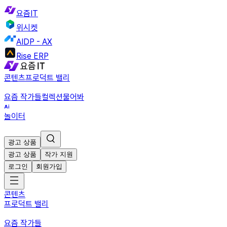
요즘IT
위시켓
AIDP - AX
Rise ERP
콘텐츠
프로덕트 밸리
요즘 작가들
컬렉션
물어봐
놀이터
광고 상품
광고 상품
작가 지원
로그인
회원가입
콘텐츠
프로덕트 밸리
요즘 작가들