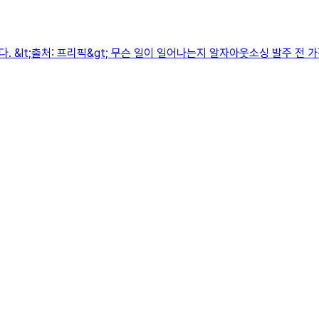
 &lt;출처: 프리픽&gt; 무슨 일이 일어나는지 알자아웃소싱 발주 전 