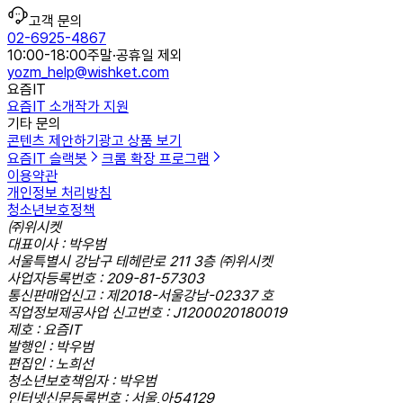
고객 문의
02-6925-4867
10:00-18:00
주말·공휴일 제외
yozm_help@wishket.com
요즘IT
요즘IT 소개
작가 지원
기타 문의
콘텐츠 제안하기
광고 상품 보기
요즘IT 슬랙봇
크롬 확장 프로그램
이용약관
개인정보 처리방침
청소년보호정책
㈜위시켓
대표이사 : 박우범
서울특별시 강남구 테헤란로 211 3층 ㈜위시켓
사업자등록번호 : 209-81-57303
통신판매업신고 : 제2018-서울강남-02337 호
직업정보제공사업 신고번호 : J1200020180019
제호 : 요즘IT
발행인 : 박우범
편집인 : 노희선
청소년보호책임자 : 박우범
인터넷신문등록번호 : 서울,아54129