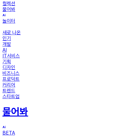
컬렉션
물어봐
놀이터
새로 나온
인기
개발
AI
IT서비스
기획
디자인
비즈니스
프로덕트
커리어
트렌드
스타트업
물어봐
BETA