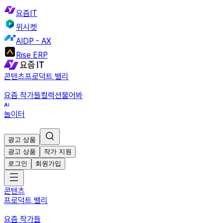
요즘IT
위시켓
AIDP - AX
Rise ERP
콘텐츠
프로덕트 밸리
요즘 작가들
컬렉션
물어봐
놀이터
광고 상품
광고 상품
작가 지원
로그인
회원가입
콘텐츠
프로덕트 밸리
요즘 작가들