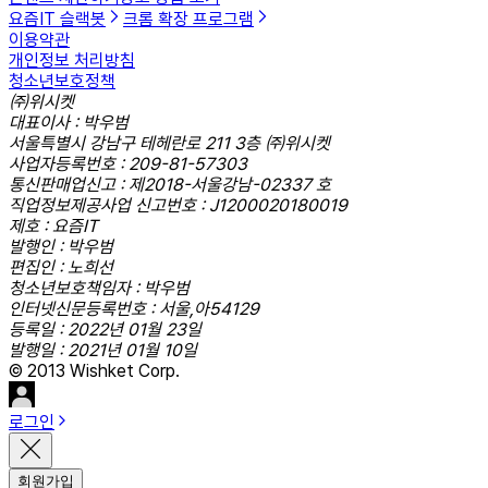
요즘IT 슬랙봇
크롬 확장 프로그램
이용약관
개인정보 처리방침
청소년보호정책
㈜위시켓
대표이사 : 박우범
서울특별시 강남구 테헤란로 211 3층 ㈜위시켓
사업자등록번호 : 209-81-57303
통신판매업신고 : 제2018-서울강남-02337 호
직업정보제공사업 신고번호 : J1200020180019
제호 : 요즘IT
발행인 : 박우범
편집인 : 노희선
청소년보호책임자 : 박우범
인터넷신문등록번호 : 서울,아54129
등록일 : 2022년 01월 23일
발행일 : 2021년 01월 10일
© 2013 Wishket Corp.
로그인
회원가입