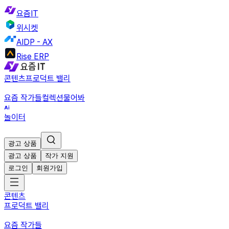
요즘IT
위시켓
AIDP - AX
Rise ERP
콘텐츠
프로덕트 밸리
요즘 작가들
컬렉션
물어봐
놀이터
광고 상품
광고 상품
작가 지원
로그인
회원가입
콘텐츠
프로덕트 밸리
요즘 작가들