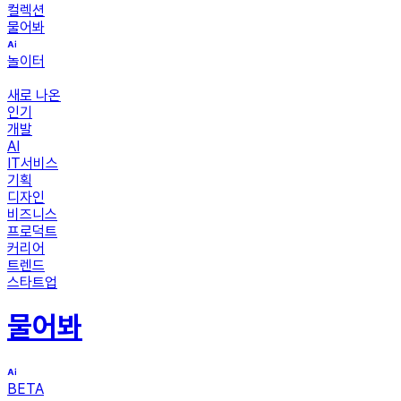
컬렉션
물어봐
놀이터
새로 나온
인기
개발
AI
IT서비스
기획
디자인
비즈니스
프로덕트
커리어
트렌드
스타트업
물어봐
BETA