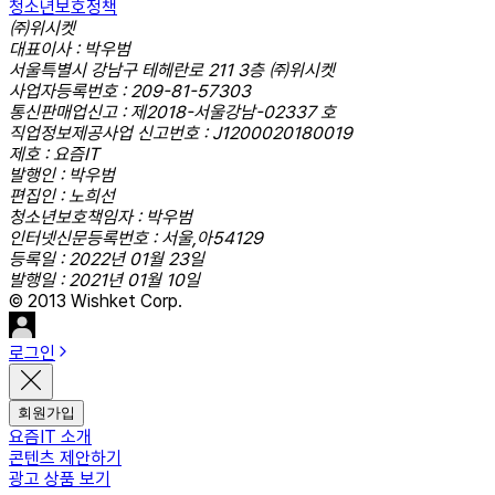
청소년보호정책
㈜위시켓
대표이사 : 박우범
서울특별시 강남구 테헤란로 211 3층 ㈜위시켓
사업자등록번호 : 209-81-57303
통신판매업신고 : 제2018-서울강남-02337 호
직업정보제공사업 신고번호 : J1200020180019
제호 : 요즘IT
발행인 : 박우범
편집인 : 노희선
청소년보호책임자 : 박우범
인터넷신문등록번호 : 서울,아54129
등록일 : 2022년 01월 23일
발행일 : 2021년 01월 10일
© 2013 Wishket Corp.
로그인
회원가입
요즘IT 소개
콘텐츠 제안하기
광고 상품 보기