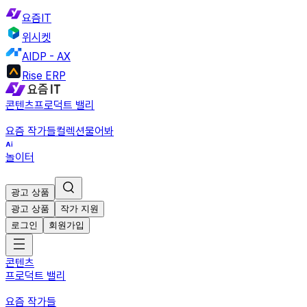
요즘IT
위시켓
AIDP - AX
Rise ERP
콘텐츠
프로덕트 밸리
요즘 작가들
컬렉션
물어봐
놀이터
광고 상품
광고 상품
작가 지원
로그인
회원가입
콘텐츠
프로덕트 밸리
요즘 작가들