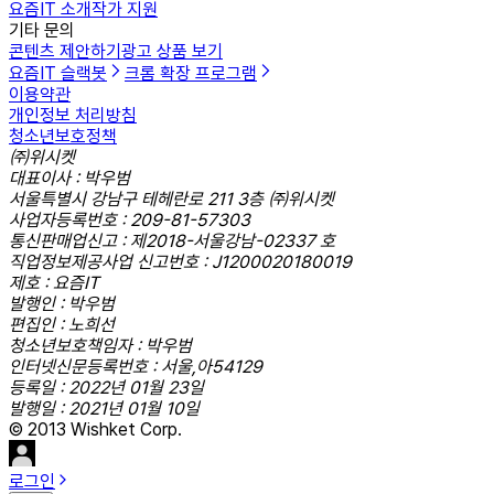
요즘IT 소개
작가 지원
기타 문의
콘텐츠 제안하기
광고 상품 보기
요즘IT 슬랙봇
크롬 확장 프로그램
이용약관
개인정보 처리방침
청소년보호정책
㈜위시켓
대표이사 : 박우범
서울특별시 강남구 테헤란로 211 3층 ㈜위시켓
사업자등록번호 : 209-81-57303
통신판매업신고 : 제2018-서울강남-02337 호
직업정보제공사업 신고번호 : J1200020180019
제호 : 요즘IT
발행인 : 박우범
편집인 : 노희선
청소년보호책임자 : 박우범
인터넷신문등록번호 : 서울,아54129
등록일 : 2022년 01월 23일
발행일 : 2021년 01월 10일
© 2013 Wishket Corp.
로그인