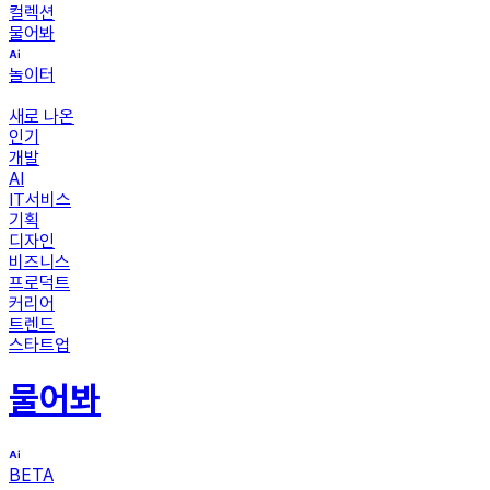
컬렉션
물어봐
놀이터
새로 나온
인기
개발
AI
IT서비스
기획
디자인
비즈니스
프로덕트
커리어
트렌드
스타트업
물어봐
BETA