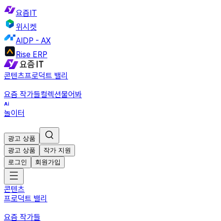
요즘IT
위시켓
AIDP - AX
Rise ERP
콘텐츠
프로덕트 밸리
요즘 작가들
컬렉션
물어봐
놀이터
광고 상품
광고 상품
작가 지원
로그인
회원가입
콘텐츠
프로덕트 밸리
요즘 작가들