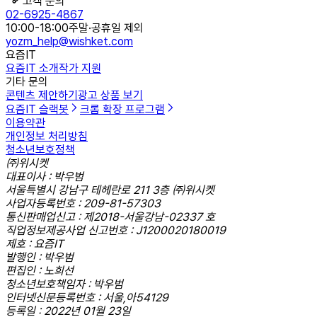
고객 문의
02-6925-4867
10:00-18:00
주말·공휴일 제외
yozm_help@wishket.com
요즘IT
요즘IT 소개
작가 지원
기타 문의
콘텐츠 제안하기
광고 상품 보기
요즘IT 슬랙봇
크롬 확장 프로그램
이용약관
개인정보 처리방침
청소년보호정책
㈜위시켓
대표이사 : 박우범
서울특별시 강남구 테헤란로 211 3층 ㈜위시켓
사업자등록번호 : 209-81-57303
통신판매업신고 : 제2018-서울강남-02337 호
직업정보제공사업 신고번호 : J1200020180019
제호 : 요즘IT
발행인 : 박우범
편집인 : 노희선
청소년보호책임자 : 박우범
인터넷신문등록번호 : 서울,아54129
등록일 : 2022년 01월 23일