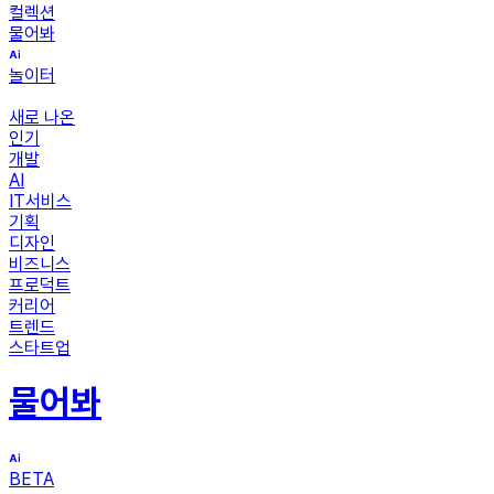
컬렉션
물어봐
놀이터
새로 나온
인기
개발
AI
IT서비스
기획
디자인
비즈니스
프로덕트
커리어
트렌드
스타트업
물어봐
BETA