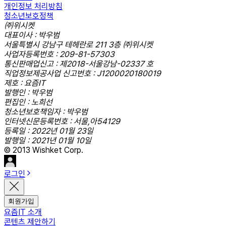
개인정보 처리방침
청소년보호정책
㈜위시켓
대표이사 : 박우범
서울특별시 강남구 테헤란로 211 3층 ㈜위시켓
사업자등록번호 : 209-81-57303
통신판매업신고 : 제2018-서울강남-02337 호
직업정보제공사업 신고번호 : J1200020180019
제호 : 요즘IT
발행인 : 박우범
편집인 : 노희선
청소년보호책임자 : 박우범
인터넷신문등록번호 : 서울,아54129
등록일 : 2022년 01월 23일
발행일 : 2021년 01월 10일
© 2013 Wishket Corp.
로그인
회원가입
요즘IT 소개
콘텐츠 제안하기