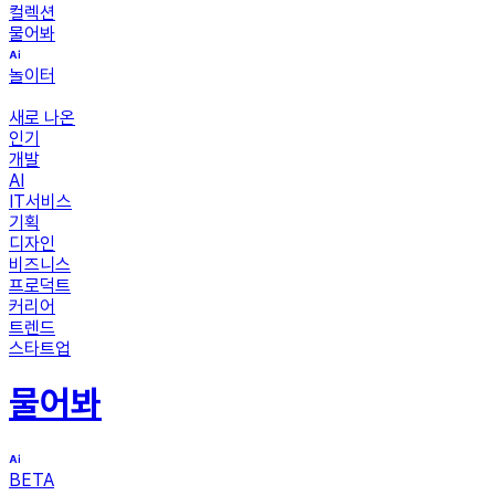
컬렉션
물어봐
놀이터
새로 나온
인기
개발
AI
IT서비스
기획
디자인
비즈니스
프로덕트
커리어
트렌드
스타트업
물어봐
BETA