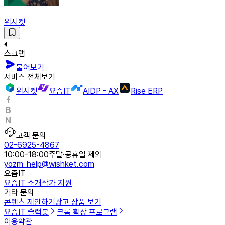
위시켓
스크랩
물어보기
서비스 전체보기
위시켓
요즘IT
AIDP - AX
Rise ERP
고객 문의
02-6925-4867
10:00-18:00
주말·공휴일 제외
yozm_help@wishket.com
요즘IT
요즘IT 소개
작가 지원
기타 문의
콘텐츠 제안하기
광고 상품 보기
요즘IT 슬랙봇
크롬 확장 프로그램
이용약관