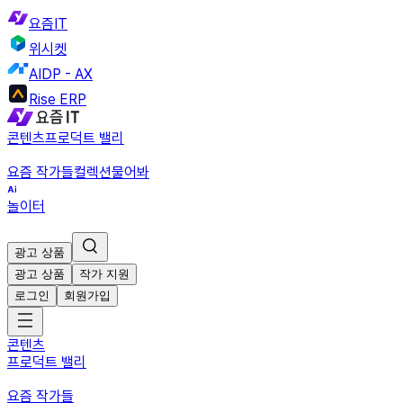
요즘IT
위시켓
AIDP - AX
Rise ERP
콘텐츠
프로덕트 밸리
요즘 작가들
컬렉션
물어봐
놀이터
광고 상품
광고 상품
작가 지원
로그인
회원가입
콘텐츠
프로덕트 밸리
요즘 작가들