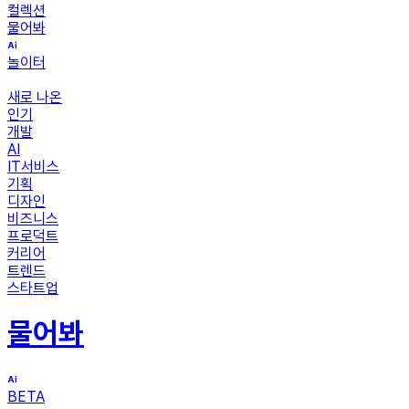
컬렉션
물어봐
놀이터
새로 나온
인기
개발
AI
IT서비스
기획
디자인
비즈니스
프로덕트
커리어
트렌드
스타트업
물어봐
BETA