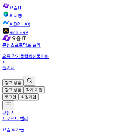
요즘IT
위시켓
AIDP - AX
Rise ERP
콘텐츠
프로덕트 밸리
요즘 작가들
컬렉션
물어봐
놀이터
광고 상품
광고 상품
작가 지원
로그인
회원가입
콘텐츠
프로덕트 밸리
요즘 작가들