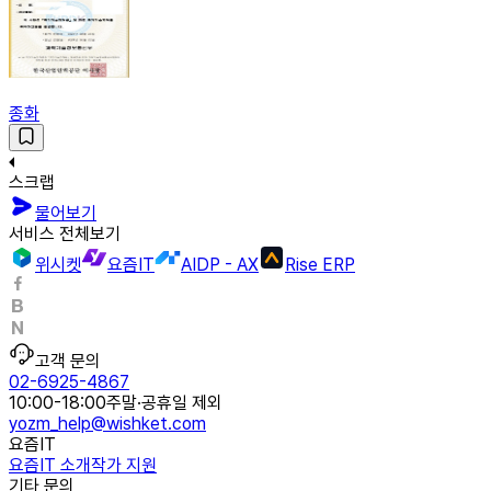
종화
스크랩
물어보기
서비스 전체보기
위시켓
요즘IT
AIDP - AX
Rise ERP
고객 문의
02-6925-4867
10:00-18:00
주말·공휴일 제외
yozm_help@wishket.com
요즘IT
요즘IT 소개
작가 지원
기타 문의