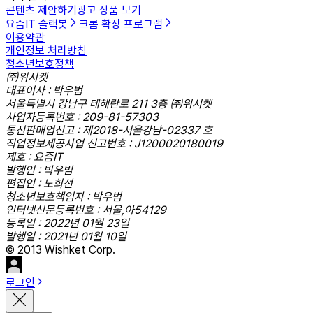
콘텐츠 제안하기
광고 상품 보기
요즘IT 슬랙봇
크롬 확장 프로그램
이용약관
개인정보 처리방침
청소년보호정책
㈜위시켓
대표이사 : 박우범
서울특별시 강남구 테헤란로 211 3층 ㈜위시켓
사업자등록번호 : 209-81-57303
통신판매업신고 : 제2018-서울강남-02337 호
직업정보제공사업 신고번호 : J1200020180019
제호 : 요즘IT
발행인 : 박우범
편집인 : 노희선
청소년보호책임자 : 박우범
인터넷신문등록번호 : 서울,아54129
등록일 : 2022년 01월 23일
발행일 : 2021년 01월 10일
© 2013 Wishket Corp.
로그인