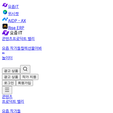
요즘IT
위시켓
AIDP - AX
Rise ERP
콘텐츠
프로덕트 밸리
요즘 작가들
컬렉션
물어봐
놀이터
광고 상품
광고 상품
작가 지원
로그인
회원가입
콘텐츠
프로덕트 밸리
요즘 작가들