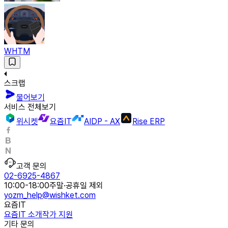
WHTM
스크랩
물어보기
서비스 전체보기
위시켓
요즘IT
AIDP - AX
Rise ERP
고객 문의
02-6925-4867
10:00-18:00
주말·공휴일 제외
yozm_help@wishket.com
요즘IT
요즘IT 소개
작가 지원
기타 문의