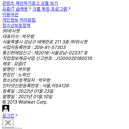
콘텐츠 제안하기
광고 상품 보기
요즘IT 슬랙봇
크롬 확장 프로그램
이용약관
개인정보 처리방침
청소년보호정책
㈜위시켓
대표이사 : 박우범
서울특별시 강남구 테헤란로 211 3층 ㈜위시켓
사업자등록번호 : 209-81-57303
통신판매업신고 : 제2018-서울강남-02337 호
직업정보제공사업 신고번호 : J1200020180019
제호 : 요즘IT
발행인 : 박우범
편집인 : 노희선
청소년보호책임자 : 박우범
인터넷신문등록번호 : 서울,아54129
등록일 : 2022년 01월 23일
발행일 : 2021년 01월 10일
© 2013 Wishket Corp.
로그인