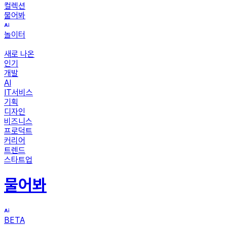
컬렉션
물어봐
놀이터
새로 나온
인기
개발
AI
IT서비스
기획
디자인
비즈니스
프로덕트
커리어
트렌드
스타트업
물어봐
BETA