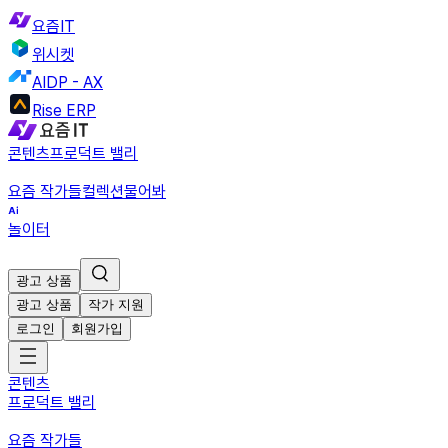
요즘IT
위시켓
AIDP - AX
Rise ERP
콘텐츠
프로덕트 밸리
요즘 작가들
컬렉션
물어봐
놀이터
광고 상품
광고 상품
작가 지원
로그인
회원가입
콘텐츠
프로덕트 밸리
요즘 작가들