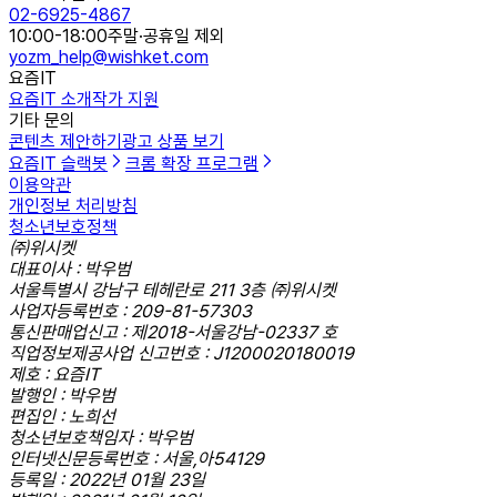
02-6925-4867
10:00-18:00
주말·공휴일 제외
yozm_help@wishket.com
요즘IT
요즘IT 소개
작가 지원
기타 문의
콘텐츠 제안하기
광고 상품 보기
요즘IT 슬랙봇
크롬 확장 프로그램
이용약관
개인정보 처리방침
청소년보호정책
㈜위시켓
대표이사 : 박우범
서울특별시 강남구 테헤란로 211 3층 ㈜위시켓
사업자등록번호 : 209-81-57303
통신판매업신고 : 제2018-서울강남-02337 호
직업정보제공사업 신고번호 : J1200020180019
제호 : 요즘IT
발행인 : 박우범
편집인 : 노희선
청소년보호책임자 : 박우범
인터넷신문등록번호 : 서울,아54129
등록일 : 2022년 01월 23일