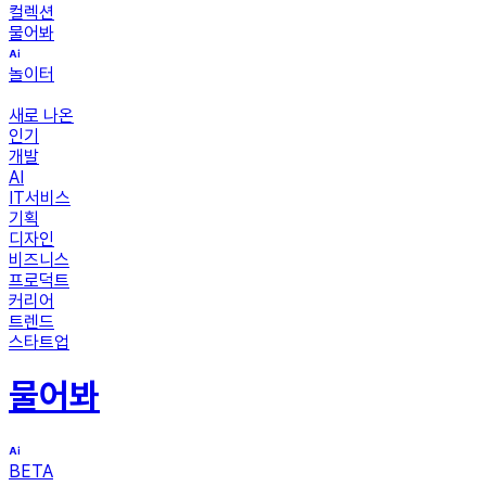
컬렉션
물어봐
놀이터
새로 나온
인기
개발
AI
IT서비스
기획
디자인
비즈니스
프로덕트
커리어
트렌드
스타트업
물어봐
BETA