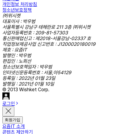
개인정보 처리방침
청소년보호정책
㈜위시켓
대표이사 : 박우범
서울특별시 강남구 테헤란로 211 3층 ㈜위시켓
사업자등록번호 : 209-81-57303
통신판매업신고 : 제2018-서울강남-02337 호
직업정보제공사업 신고번호 : J1200020180019
제호 : 요즘IT
발행인 : 박우범
편집인 : 노희선
청소년보호책임자 : 박우범
인터넷신문등록번호 : 서울,아54129
등록일 : 2022년 01월 23일
발행일 : 2021년 01월 10일
© 2013 Wishket Corp.
로그인
회원가입
요즘IT 소개
콘텐츠 제안하기