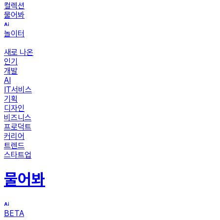
컬렉션
물어봐
놀이터
새로 나온
인기
개발
AI
IT서비스
기획
디자인
비즈니스
프로덕트
커리어
트렌드
스타트업
물어봐
BETA