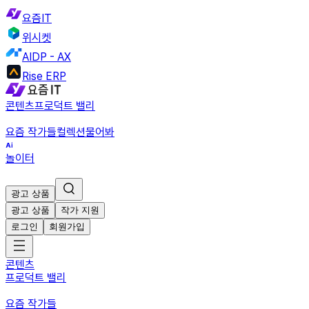
요즘IT
위시켓
AIDP - AX
Rise ERP
콘텐츠
프로덕트 밸리
요즘 작가들
컬렉션
물어봐
놀이터
광고 상품
광고 상품
작가 지원
로그인
회원가입
콘텐츠
프로덕트 밸리
요즘 작가들