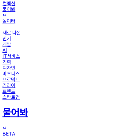
컬렉션
물어봐
놀이터
새로 나온
인기
개발
AI
IT서비스
기획
디자인
비즈니스
프로덕트
커리어
트렌드
스타트업
물어봐
BETA