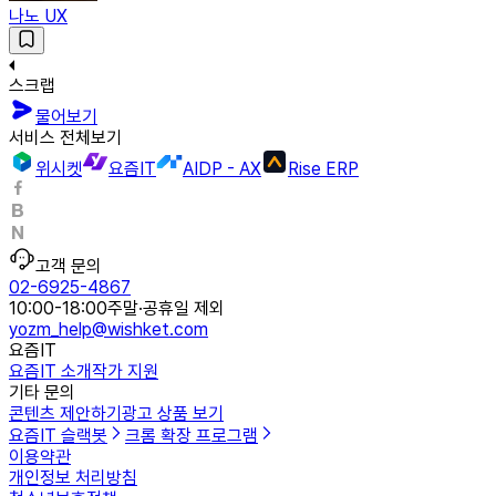
나노 UX
스크랩
물어보기
서비스 전체보기
위시켓
요즘IT
AIDP - AX
Rise ERP
고객 문의
02-6925-4867
10:00-18:00
주말·공휴일 제외
yozm_help@wishket.com
요즘IT
요즘IT 소개
작가 지원
기타 문의
콘텐츠 제안하기
광고 상품 보기
요즘IT 슬랙봇
크롬 확장 프로그램
이용약관
개인정보 처리방침