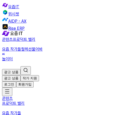
요즘IT
위시켓
AIDP - AX
Rise ERP
콘텐츠
프로덕트 밸리
요즘 작가들
컬렉션
물어봐
놀이터
광고 상품
광고 상품
작가 지원
로그인
회원가입
콘텐츠
프로덕트 밸리
요즘 작가들