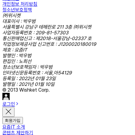
개인정보 처리방침
청소년보호정책
㈜위시켓
대표이사 : 박우범
서울특별시 강남구 테헤란로 211 3층 ㈜위시켓
사업자등록번호 : 209-81-57303
통신판매업신고 : 제2018-서울강남-02337 호
직업정보제공사업 신고번호 : J1200020180019
제호 : 요즘IT
발행인 : 박우범
편집인 : 노희선
청소년보호책임자 : 박우범
인터넷신문등록번호 : 서울,아54129
등록일 : 2022년 01월 23일
발행일 : 2021년 01월 10일
© 2013 Wishket Corp.
로그인
회원가입
요즘IT 소개
콘텐츠 제안하기