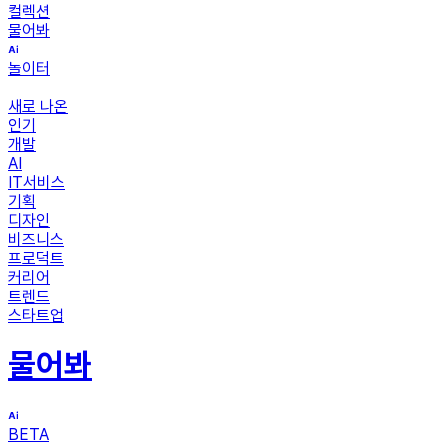
컬렉션
물어봐
놀이터
새로 나온
인기
개발
AI
IT서비스
기획
디자인
비즈니스
프로덕트
커리어
트렌드
스타트업
물어봐
BETA