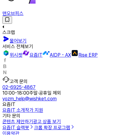
맨오브피스
스크랩
물어보기
서비스 전체보기
위시켓
요즘IT
AIDP - AX
Rise ERP
고객 문의
02-6925-4867
10:00-18:00
주말·공휴일 제외
yozm_help@wishket.com
요즘IT
요즘IT 소개
작가 지원
기타 문의
콘텐츠 제안하기
광고 상품 보기
요즘IT 슬랙봇
크롬 확장 프로그램
이용약관