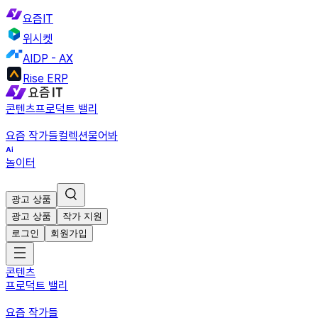
요즘IT
위시켓
AIDP - AX
Rise ERP
콘텐츠
프로덕트 밸리
요즘 작가들
컬렉션
물어봐
놀이터
광고 상품
광고 상품
작가 지원
로그인
회원가입
콘텐츠
프로덕트 밸리
요즘 작가들