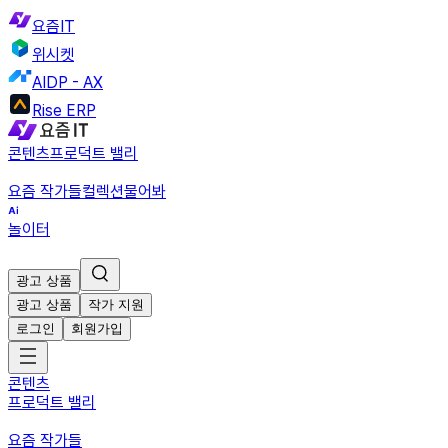
요즘IT
위시켓
AIDP - AX
Rise ERP
콘텐츠
프로덕트 밸리
요즘 작가들
컬렉션
물어봐
놀이터
광고 상품
광고 상품
작가 지원
로그인
회원가입
콘텐츠
프로덕트 밸리
요즘 작가들