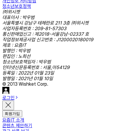
개인정보 처리방침
청소년보호정책
㈜위시켓
대표이사 : 박우범
서울특별시 강남구 테헤란로 211 3층 ㈜위시켓
사업자등록번호 : 209-81-57303
통신판매업신고 : 제2018-서울강남-02337 호
직업정보제공사업 신고번호 : J1200020180019
제호 : 요즘IT
발행인 : 박우범
편집인 : 노희선
청소년보호책임자 : 박우범
인터넷신문등록번호 : 서울,아54129
등록일 : 2022년 01월 23일
발행일 : 2021년 01월 10일
© 2013 Wishket Corp.
로그인
회원가입
요즘IT 소개
콘텐츠 제안하기