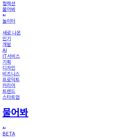
컬렉션
물어봐
놀이터
새로 나온
인기
개발
AI
IT서비스
기획
디자인
비즈니스
프로덕트
커리어
트렌드
스타트업
물어봐
BETA